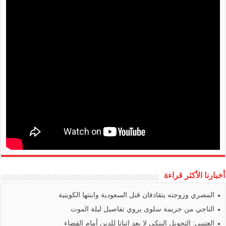
أخبارنا الأكثر قراءة
المصري وزوجته يتقاذفان قتل السعودية وابنتها الكويتية
الناجي من جريمة سلوى يروي تفاصيل ليلة الموت
العتيبي: التحويل البنكي لا يعد إثباتا للدين أمام القضاء