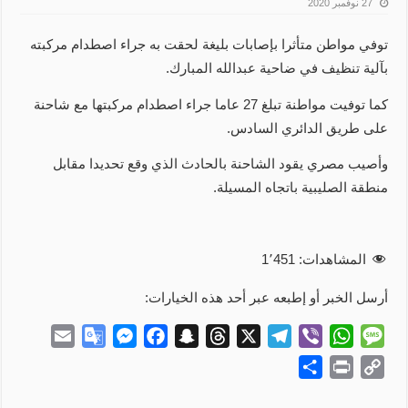
27 نوفمبر 2020
توفي مواطن متأثرا بإصابات بليغة لحقت به جراء اصطدام مركبته
بآلية تنظيف في ضاحية عبدالله المبارك.
كما توفيت مواطنة تبلغ 27 عاما جراء اصطدام مركبتها مع شاحنة
على طريق الدائري السادس.
وأصيب مصري يقود الشاحنة بالحادث الذي وقع تحديدا مقابل
منطقة الصليبية باتجاه المسيلة.
المشاهدات:
1٬451
أرسل الخبر أو إطبعه عبر أحد هذه الخيارات:
E
G
M
F
S
T
X
T
V
W
M
m
o
e
a
n
h
e
i
h
e
S
P
C
a
o
s
c
a
r
l
b
a
s
h
r
o
i
g
s
e
p
e
e
e
t
s