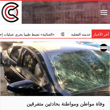
آخر الأخبار
من خدمته الفعلية
‏«الجنائية» تضبط طبيبا يجري عمليات إجهاض مخال
وفاة مواطن ومواطنة بحادثين متفرقين