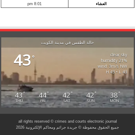
العشاء
8:01 pm
حالة الطقس في مدينة الكويت
43
clear sky
°
21% humidity
wind: 3m/s NW
H 43 • L 43
43
44
42
42
38
°
°
°
°
°
THU
FRI
SAT
SUN
MON
all rights reserved © crimes and courts electronic journal
جميع الحقوق محفوظة © جريدة جرائم ومحاكم الإلكترونية 2026