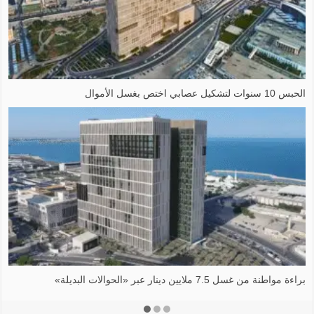
الحبس 10 سنوات لتشكيل عصابي اختص بغسل الأموال
براءة مواطنة من غسل 7.5 ملايين دينار عبر ‏«الحوالات البديلة»