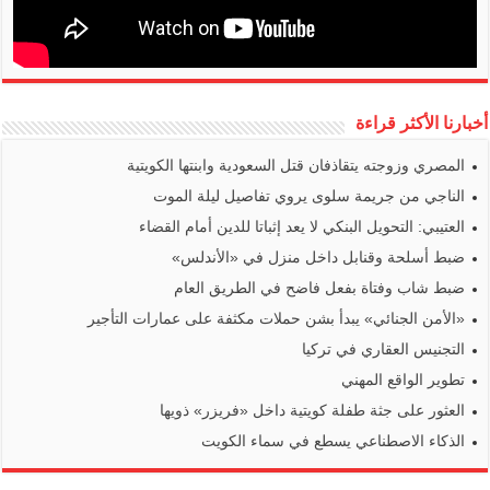
أخبارنا الأكثر قراءة
المصري وزوجته يتقاذفان قتل السعودية وابنتها الكويتية
الناجي من جريمة سلوى يروي تفاصيل ليلة الموت
العتيبي: التحويل البنكي لا يعد إثباتا للدين أمام القضاء
ضبط أسلحة وقنابل داخل منزل في «الأندلس»
ضبط شاب وفتاة بفعل فاضح في الطريق العام
«الأمن الجنائي» يبدأ بشن حملات مكثفة على عمارات التأجير
التجنيس العقاري في تركيا
تطوير الواقع المهني
العثور على جثة طفلة كويتية داخل «فريزر» ذويها
الذكاء الاصطناعي يسطع في سماء الكويت