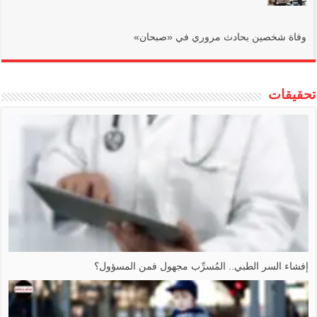
وفاة شخصين بحادث مروري في ‏«صبحان‏»
تحقيقات
إفشاء السر الطبي.. المُسرِّب مجهول فمن المسؤول؟