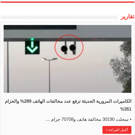
تقارير
الكاميرات المرورية الحديثة ترفع عدد مخالفات الهاتف 289% والحزام
351%
• سجلت 30190 مخالفة هاتف و70708 حزام …
أكمل القراءة »