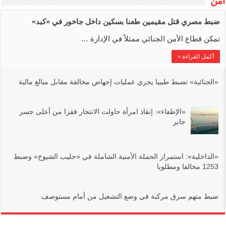
أمن
ضبط مصري قتل مقيمين طعنا بسكين داخل جاخور في ‏«كبد»
تمكن قطاع الأمن الجنائي ممثلاً في الإدارة …
أكمل القراءة »
‏«الجنائية» تضبط طبيبا يجري عمليات إجهاض مخالفة مقابل مبالغ مالية
‏«الإطفاء»: إنقاذ امرأة حاولت الانتحار قفزا من أعلى جسر
جابر
‏«الداخلية»: استمرار الحملة الأمنية الشاملة في ‏«جليب الشيوخ» وضبط
1253 مخالفا ومطلوبا
ضبط متهم سرق مركبة في وضع التشغيل من أمام مستوصف