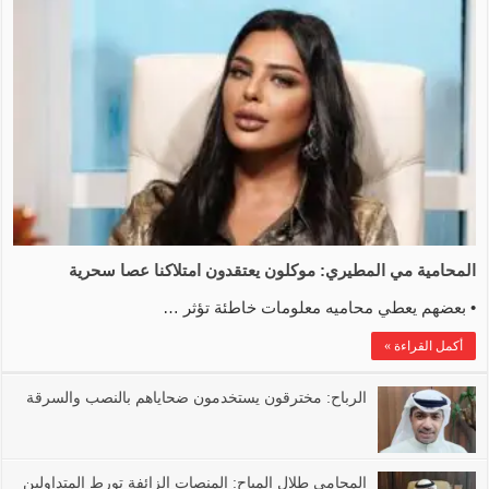
المحامية مي المطيري: موكلون يعتقدون امتلاكنا عصا سحرية
• بعضهم يعطي محاميه معلومات خاطئة تؤثر …
أكمل القراءة »
الرباح: مخترقون يستخدمون ضحاياهم بالنصب والسرقة
المحامي طلال المياح: المنصات الزائفة تورط المتداولين