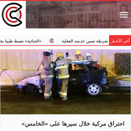
آخر الأخبار
الشرطة ضمن خدمته الفعلية
‏«الجنائية» تضبط طبيبا يجري عمليات إ
احتراق مركبة خلال سيرها على «الخامس»