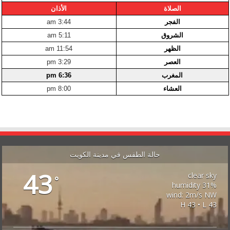
الصلاة
الأذان
الفجر
3:44 am
الشروق
5:11 am
الظهر
11:54 am
العصر
3:29 pm
المغرب
6:36 pm
العشاء
8:00 pm
حالة الطقس في مدينة الكويت
43
clear sky
°
31% humidity
wind: 2m/s NW
H 43 • L 43