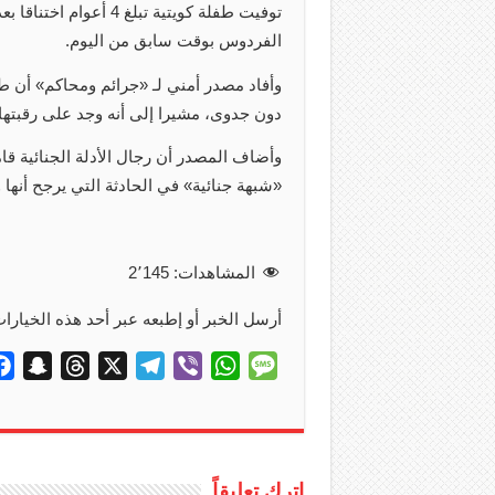
توفيت طفلة كويتية تبل
الفردوس بوقت سابق من اليوم.
وأفاد مصدر أمني لـ «جرائم ومحاكم» أن
دون جدوى، مشيرا إلى أنه وجد على رقبتها 
وأضاف المصدر أن رجال الأدلة الجنائية قا
«شبهة جنائية» في الحادثة التي يرجح أنها
المشاهدات:
2٬145
أرسل الخبر أو إطبعه عبر أحد هذه الخيارات
S
T
X
T
V
W
M
n
h
e
i
h
e
a
r
l
b
a
s
p
e
e
e
t
s
c
a
g
r
s
a
اترك تعليقاً