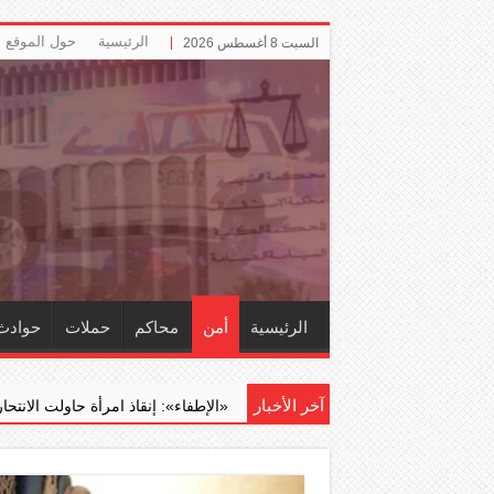
الرئيسية
حول الموقع
السبت 8 أغسطس 2026
الرئيسية
أمن
محاكم
حملات
حوادث
آخر الأخبار
فسة ال...
‏«الإطفاء»: إنقاذ امرأة حاولت الانتحار قفزا من أعلى جسر