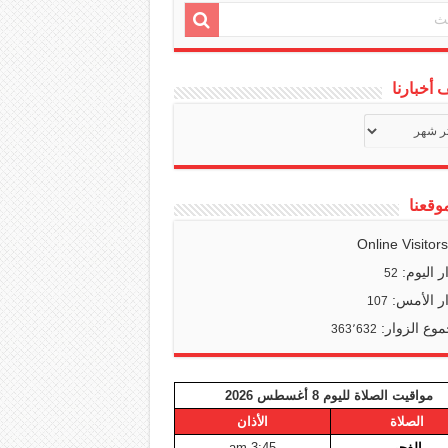
أخبارنا
ف
ا
وقعنا
Online Visitor
ر اليوم:
52
ر الأمس:
107
وع الزوار:
363٬632
مواقيت الصلاة لليوم 8 أغسطس 2026
الصلاة
الأذان
الفجر
3:45 am