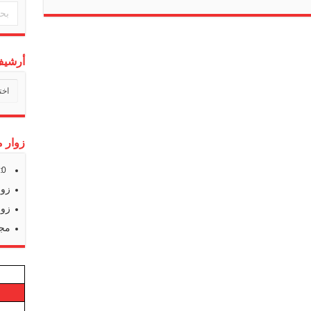
أرشيف 
أرشي
أخبارن
زوار م
s:
0
زوا
زوا
مجم