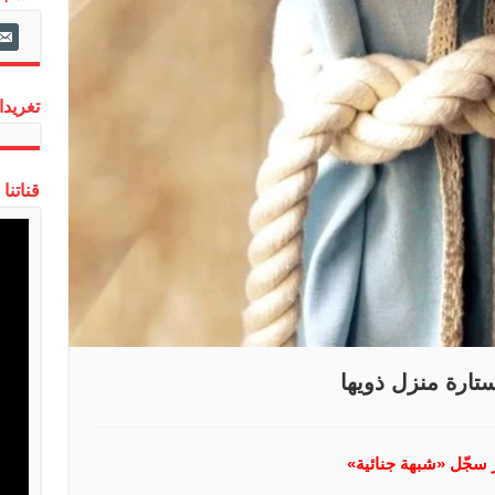
ail-
alt
تغريدات
قناتنا
ستارة منزل ذويها
سجّل «شبهة جنائية»