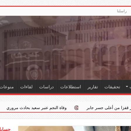
راسلنا
تحقيقات
تقارير
استطلاعات
دراسات
لقاءات
منوعات
 جابر
وفاة النجم عنبر سعيد بحادث مروري
‏«الداخلية»: اس
حسابات