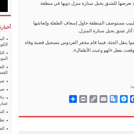
غ 4 أعوام اختناقا بعد تعرضها للشنق بحبل ستارة منزل ذويها في منطقة
 طبيب مستوصف المنطقة حاول إسعاف الطفلة وإنعاشها
أخبارن
آثار شنق بحبل ستارة المنزل.
الم
موا بنقل الجثة، فيما قام مخفر الفردوس بتسجيل قضية وفاة
الكوي
 وقعت بفعل «لهو وعبث الأطفال».
الن
المو
الع
القضا
ضبط
:
ضبط
«ال
S
P
C
E
G
M
F
عمارا
h
r
o
m
o
e
a
الت
a
i
p
a
o
s
c
تطو
r
n
y
i
g
s
e
الع
e
t
L
l
l
e
b