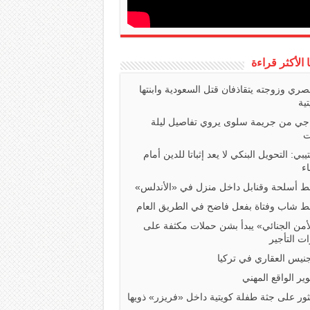
ا الأكثر قراءة
صري وزوجته يتقاذفان قتل السعودية وابنتها
تية
اجي من جريمة سلوى يروي تفاصيل ليلة
ت
تيبي: التحويل البنكي لا يعد إثباتا للدين أمام
ء
 أسلحة وقنابل داخل منزل في «الأندلس»
 شاب وفتاة بفعل فاضح في الطريق العام
أمن الجنائي» يبدأ بشن حملات مكثفة على
ت التأجير
جنيس العقاري في تركيا
ير الواقع المهني
ثور على جثة طفلة كويتية داخل «فريزر» ذويها