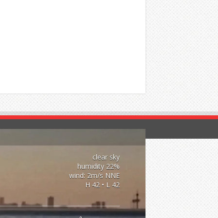
clear sky
22% humidity
wind: 2m/s NNE
H 42 • L 42