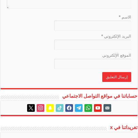
t
e
الاسم
*
البريد الإلكتروني
*
الموقع الإلكتروني
حساباتنا في مواقع التواصل الاجتماعي
instagram
x
snapchat
tiktok
facebook
telegram
whatsapp
youtube
email-
alt
تغريداتنا في x