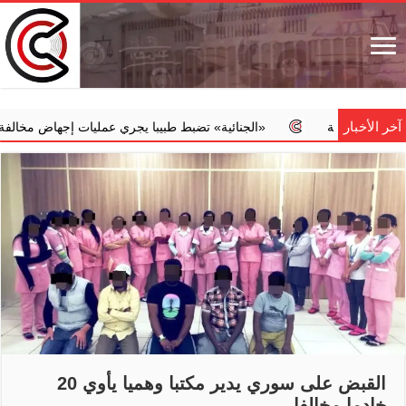
آخر الأخبار
لفعلية
‏«الجنائية» تضبط طبيبا يجري عمليات إجهاض مخالفة مقابل مب
القبض على سوري يدير مكتبا وهميا يأوي 20
خادما مخالفا