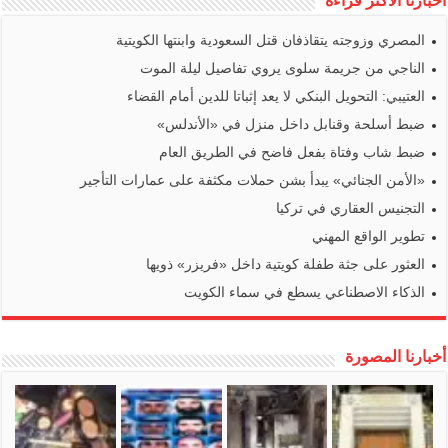
أخبارنا الأكثر قراءة
المصري وزوجته يتقاذفان قتل السعودية وابنتها الكويتية
الناجي من جريمة سلوى يروي تفاصيل ليلة الموت
العتيبي: التحويل البنكي لا يعد إثباتا للدين أمام القضاء
ضبط أسلحة وقنابل داخل منزل في «الأندلس»
ضبط شاب وفتاة بفعل فاضح في الطريق العام
«الأمن الجنائي» يبدأ بشن حملات مكثفة على عمارات التأجير
التجنيس العقاري في تركيا
تطوير الواقع المهني
العثور على جثة طفلة كويتية داخل «فريزر» ذويها
الذكاء الاصطناعي يسطع في سماء الكويت
أخبارنا المصورة