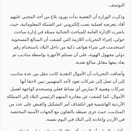
اليوسف.
وذكرت الوزارة أن القضية بدأت بورود بلاغ من أحد المجني عليهم
أفاد بتعرضه لعملية نصب إلكتروني عبر الشبكة المعلوماتية، حيث
باشرت الإدارة العامة للمباحث الجنائية ممثلة في إدارة مباحث
حولي، إجراء التحريات اللازمة التي كشفت أن المبالغ المسحوبة
استخدمت في شراء هواتف ذكية من داخل البلاد باستخدام رقم
دولي مجهول الهوية، على أن تستلم الأجهزة بواسطة مناديب ثم
يعاد بيعها مقابل مبالغ نقدية.
وأضافت التحريات أن الأموال النقدية كانت تنقل بين عدة مناديب
إلى أن تصل إلى شركات تعود لأحد المتهمين تبين لاحقا أنها
شركات وهمية لا تمارس أي نشاط فعلي وتستخدم كواجهة لغسل
الأموال، كما كشفت عن مغادرة المتهم الرئيسي البلاد إلى المملكة
الأردنية الهاشمية فور انكشاف أمر التشكيل والقبض على عدد من
المناديب، حيث جرى ضبطه بالتعاون مع الجهات الأمنية المختصة
في الأردن وإعادته إلى البلاد في اليوم نفسه.
وأفادت الوزارة أن المتهم أقر خلال التحقيقات بقيامه بإنشاء