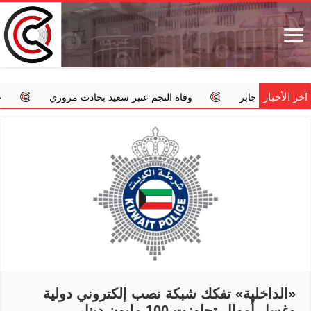
آخر الأخبار
سر جابر
وفاة النجم عنبر سعيد بحادث مروري
‏«الداخلية»: 
«الداخلية» تفكك شبكة نصب إلكتروني دولية
وغسل أموال تجاوزت 100 مليون دينار