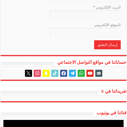
البريد الإلكتروني
*
الموقع الإلكتروني
حساباتنا في مواقع التواصل الاجتماعي
instagram
x
snapchat
tiktok
facebook
telegram
whatsapp
youtube
email-
alt
تغريداتنا في x
قناتنا في يوتيوب