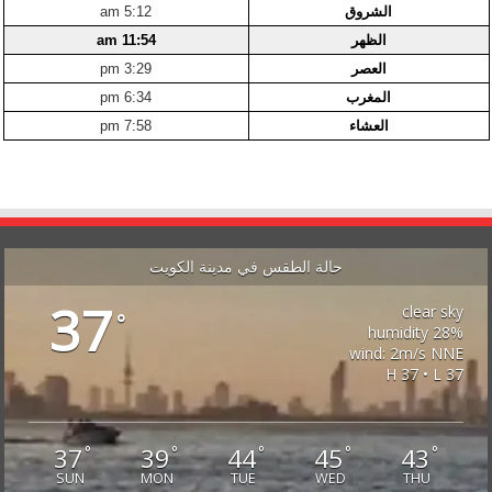
الشروق
5:12 am
الظهر
11:54 am
العصر
3:29 pm
المغرب
6:34 pm
العشاء
7:58 pm
حالة الطقس في مدينة الكويت
37
clear sky
°
28% humidity
wind: 2m/s NNE
H 37 • L 37
37
39
44
45
43
°
°
°
°
°
SUN
MON
TUE
WED
THU