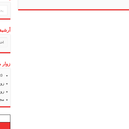
أرشيف 
أرشي
أخبارن
زوار م
s:
0
زوا
زوا
مجم