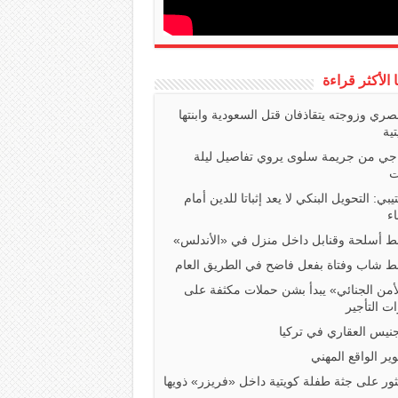
ا الأكثر قراءة
صري وزوجته يتقاذفان قتل السعودية وابنتها
تية
اجي من جريمة سلوى يروي تفاصيل ليلة
ت
تيبي: التحويل البنكي لا يعد إثباتا للدين أمام
ء
 أسلحة وقنابل داخل منزل في «الأندلس»
 شاب وفتاة بفعل فاضح في الطريق العام
أمن الجنائي» يبدأ بشن حملات مكثفة على
ت التأجير
جنيس العقاري في تركيا
ير الواقع المهني
ثور على جثة طفلة كويتية داخل «فريزر» ذويها