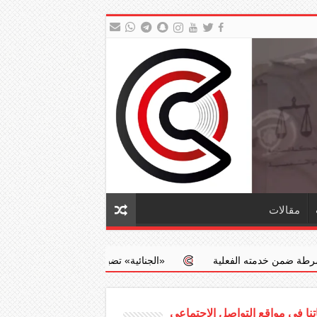
مقالات
علية
‏«الجنائية» تضبط طبيبا يجري عمليات إجهاض مخالفة مقابل مبال
نا في مواقع التواصل الاجتماعي