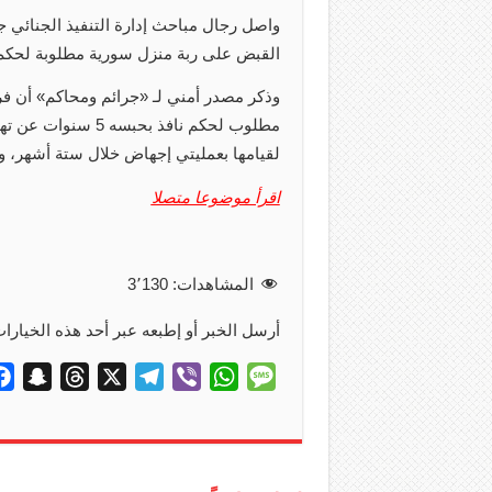
واصل رجال مباحث إدارة التنفيذ الجنائي ج
القبض على ربة منزل سورية مطلوبة لحكم جنائي
مطلوب لحكم نافذ ب
لقيامها بعمليتي إجهاض خلال ستة أشهر، وتم
اقرأ موضوعا متصلا
المشاهدات:
3٬130
أرسل الخبر أو إطبعه عبر أحد هذه الخيارات
S
T
X
T
V
W
M
n
h
e
i
h
e
a
r
l
b
a
s
p
e
e
e
t
s
c
a
g
r
s
a