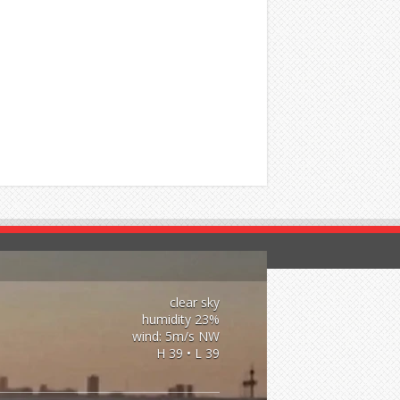
clear sky
23% humidity
wind: 5m/s NW
H 39 • L 39