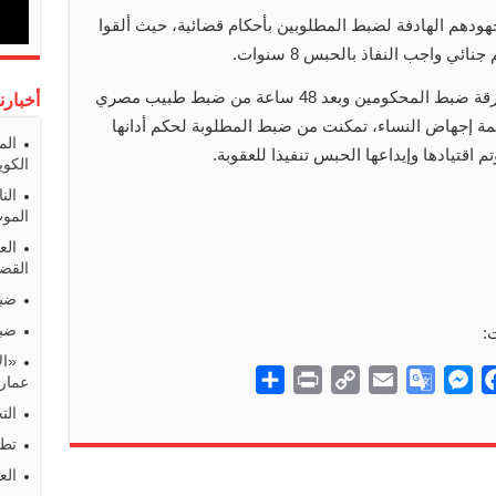
هودهم الهادفة لضبط المطلوبين بأحكام قضائية، حيث ألقوا
 واجب النفاذ بالحبس 8 سنوات.
وذكر مصدر أمني لـ «جرائم ومحاكم» أن فرقة ضبط المحكومين وبعد 48 ساعة من ضبط طبيب مصري
أخبارن
حبسه 5 سنوات عن تهمة إجهاض النساء، تمكنت من ضبط المطلوبة لحكم أدانها
الم
 اقتيادها وإيداعها الحبس تنفيذا للعقوبة.
الكوي
الن
المو
الع
القضا
ضبط
ضبط
:
«ال
S
P
C
E
G
M
F
عمارا
h
r
o
m
o
e
a
الت
a
i
p
a
o
s
c
تطو
r
n
y
i
g
s
e
الع
e
t
L
l
l
e
b