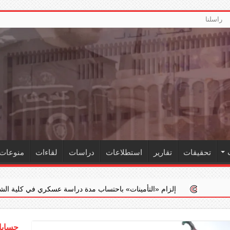
راسلنا
تحقيقات
تقارير
استطلاعات
دراسات
لقاءات
منوعات
زام ‏«التأمينات» باحتساب مدة دراسة عسكري في كلية الشرطة ضمن خدمته الف
حسابات