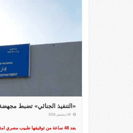
«التنفيذ الجنائي» تضبط مجهضة سو
16 ديسمبر 2016
بعد 48 ساعة من توقيفها طبيب مصري امتهن الإجهاض