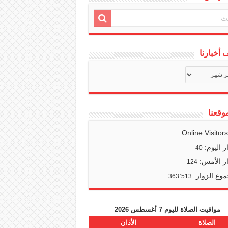
أخبارنا
ف
ا
وقعنا
Online Visitor
ر اليوم:
40
ر الأمس:
124
وع الزوار:
363٬513
مواقيت الصلاة لليوم 7 أغسطس 2026
الصلاة
الأذان