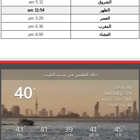
الشروق
5:11 am
الظهر
11:54 am
العصر
3:29 pm
المغرب
6:36 pm
العشاء
8:00 pm
حالة الطقس في مدينة الكويت
40
clear sky
°
21% humidity
wind: 5m/s NW
H 40 • L 40
43
41
39
41
45
°
°
°
°
°
FRI
SAT
SUN
MON
TUE