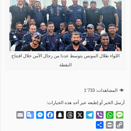
اللواء طلال المونس يتوسط عددا من رجال الأمن خلال افتتاح
النقطة
المشاهدات:
1٬733
أرسل الخبر أو إطبعه عبر أحد هذه الخيارات:
E
G
M
F
S
T
X
T
V
W
M
m
o
e
a
n
h
e
i
h
e
S
P
C
a
o
s
c
a
r
l
b
a
s