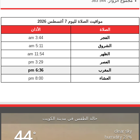
مجموع الزوار:
363٬544
مواقيت الصلاة لليوم 7 أغسطس 2026
الصلاة
الأذان
الفجر
3:44 am
الشروق
5:11 am
الظهر
11:54 am
العصر
3:29 pm
المغرب
6:36 pm
العشاء
8:00 pm
حالة الطقس في مدينة الكويت
44
clear sky
°
21% humidity