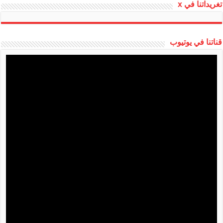
تغريداتنا في x
قناتنا في يوتيوب