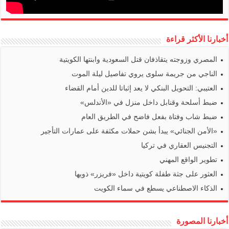
أخبارنا الأكثر قراءة
المصري وزوجته يتقاذفان قتل السعودية وابنتها الكويتية
الناجي من جريمة سلوى يروي تفاصيل ليلة الموت
العتيبي: التحويل البنكي لا يعد إثباتا للدين أمام القضاء
ضبط أسلحة وقنابل داخل منزل في «الأندلس»
ضبط شاب وفتاة بفعل فاضح في الطريق العام
«الأمن الجنائي» يبدأ بشن حملات مكثفة على عمارات التأجير
التجنيس العقاري في تركيا
تطوير الواقع المهني
العثور على جثة طفلة كويتية داخل «فريزر» ذويها
الذكاء الاصطناعي يسطع في سماء الكويت
أخبارنا المصورة