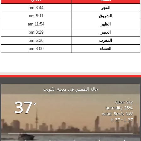
الفجر
3:44 am
الشروق
5:11 am
الظهر
11:54 am
العصر
3:29 pm
المغرب
6:36 pm
العشاء
8:00 pm
حالة الطقس في مدينة الكويت
37
clear sky
°
25% humidity
wind: 5m/s NW
H 37 • L 37