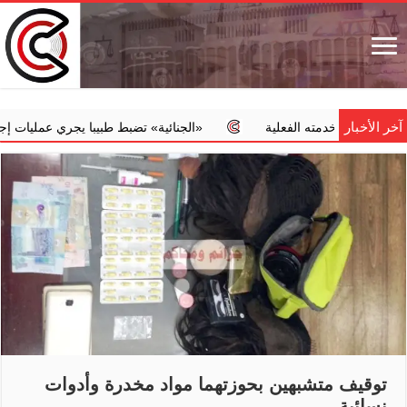
آخر الأخبار
ن خدمته الفعلية
‏«الجنائية» تضبط طبيبا يجري عمليات إجهاض مخالف
توقيف متشبهين بحوزتهما مواد مخدرة وأدوات
نسائية