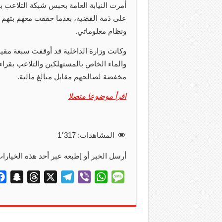
أمرت النيابة العامة بحبس شبكة التلاعب بقر
على ذمة القضية، بعدما حققت معهم بتهم ت
ونظام معلوماتي.
وكانت وزارة الداخلية قد أوقفت سبعة مقيم
والماء الخاص بالمستهلكين والتلاعب بقر
مخفضة لصالحهم مقابل مبالغ مالية.
اقرأ موضوعا متصلا
المشاهدات:
1٬317
أرسل الخبر أو إطبعه عبر أحد هذه الخيارات
S
T
X
T
V
W
M
n
h
e
i
h
e
a
r
l
b
a
s
p
e
e
e
t
s