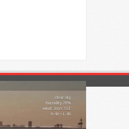
clear sky
28% humidity
wind: 3m/s SSE
H 40 • L 40