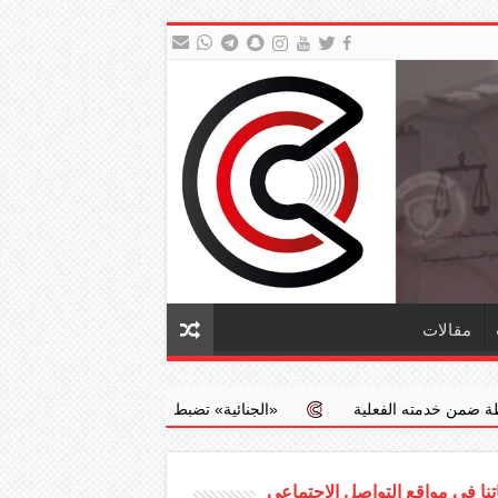
مقالات
ة
‏«الجنائية» تضبط طبيبا يجري عمليات إجهاض مخالفة مقابل مبالغ م
نا في مواقع التواصل الاجتماعي