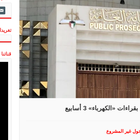
ail-
alt
تغريدات
قناتنا
ءات «الكهرباء» 3 أسابيع
دخول غير المشروع