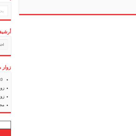
أرشيف 
أرشي
أخبارن
زوار م
s:
0
زوا
زوا
مجم