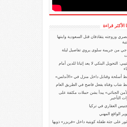
ا الأكثر قراءة
صري وزوجته يتقاذفان قتل السعودية وابنتها
تية
اجي من جريمة سلوى يروي تفاصيل ليلة
ت
تيبي: التحويل البنكي لا يعد إثباتا للدين أمام
ء
 أسلحة وقنابل داخل منزل في «الأندلس»
 شاب وفتاة بفعل فاضح في الطريق العام
أمن الجنائي» يبدأ بشن حملات مكثفة على
ت التأجير
جنيس العقاري في تركيا
ير الواقع المهني
ثور على جثة طفلة كويتية داخل «فريزر» ذويها