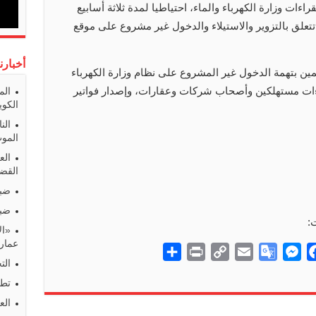
اءات وزارة الكهرباء والماء، احتياطيا لمدة ثلاثة أسابيع
تعلق بالتزوير والاستيلاء والدخول غير مشروع على موقع
أخبارن
ين بتهمة الدخول غير المشروع على نظام وزارة الكهرباء
اءات مستهلكين وأصحاب شركات وعقارات، وإصدار فواتير
الم
الكوي
الن
المو
الع
القضا
ضبط
ضبط
:
«ال
عمارا
S
P
C
E
G
M
F
الت
h
r
o
m
o
e
a
تطو
a
i
p
a
o
s
c
الع
r
n
y
i
g
s
e