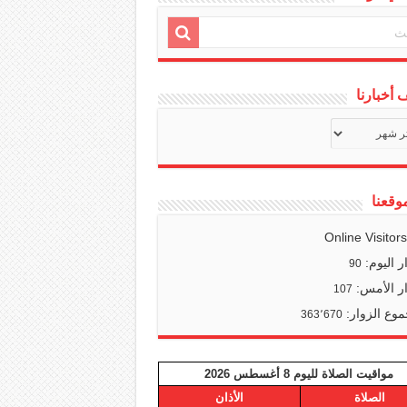
أخبارنا
ف
ا
وقعنا
Online Visitor
ر اليوم:
90
ر الأمس:
107
وع الزوار:
363٬670
مواقيت الصلاة لليوم 8 أغسطس 2026
الصلاة
الأذان