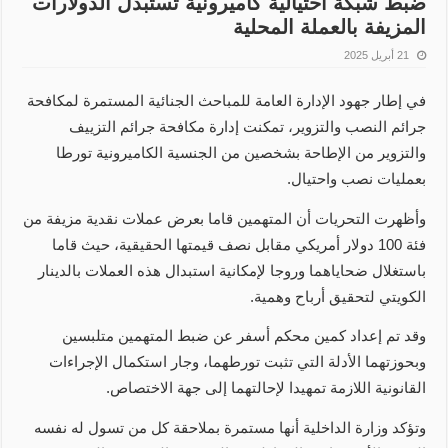
ضبط شبكة احتيالية كاميرونية تستبدل الدولارات
المزيفة بالعملة المحلية
21 أبريل 2025
في إطار جهود الإدارة العامة للمباحث الجنائية المستمرة لمكافحة
جرائم النصب والتزوير، تمكنت إدارة مكافحة جرائم التزييف
والتزوير من الإطاحة بشخصين من الجنسية الكاميرونية تورطا
بعمليات نصب واحتيال.
وأظهرت التحريات أن المتهمين قاما بعرض عملات نقدية مزيفة من
فئة 100 دولار أمريكي مقابل نصف قيمتها الحقيقية، حيث قاما
باستغلال ضحاياهما وروجا لإمكانية استبدال هذه العملات بالدينار
الكويتي لتحقيق أرباح وهمية.
وقد تم إعداد كمين محكم أسفر عن ضبط المتهمين متلبسين
وبحوزتهما الأدلة التي تثبت تورطهما، وجار استكمال الإجراءات
القانونية اللازمة تمهيدا لإحالتهما إلى جهة الاختصاص.
وتؤكد وزارة الداخلية أنها مستمرة بملاحقة كل من تسول له نفسه