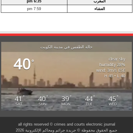
المغرب
6:35 pm
العشاء
7:59 pm
حالة الطقس في مدينة الكويت
40
clear sky
°
28% humidity
wind: 3m/s ESE
H 40 • L 40
41
40
39
44
45
°
°
°
°
°
SAT
SUN
MON
TUE
WED
all rights reserved © crimes and courts electronic journal
جميع الحقوق محفوظة © جريدة جرائم ومحاكم الإلكترونية 2026