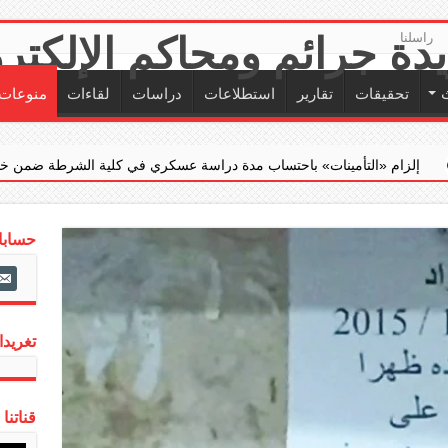
راسلنا
تحقيقات
تقارير
استطلاعات
دراسات
لقاءات
منوعات
» باحتساب مدة دراسة عسكري في كلية الشرطة ضمن خدمته الفعلية
حسابات
ail-
alt
تغريدات
قناتنا