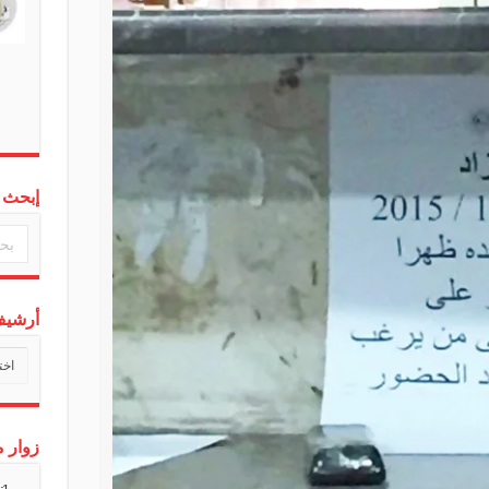
إبحث 
أرشيف 
أرشي
أخبارن
زوار م