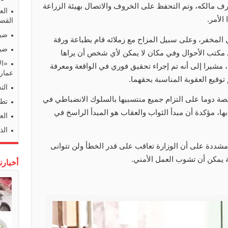
ف مالكه، وتم التحفظ على الخروف والاتصال بهيئة الزراعة
الع
الأمر.
القضا
ضبط
لمخفر، وعلى سبيل المزاح مع زملائه قام بطباعة ورقة
ضبط
ل مكتب الأحوال وفي مكان لا يمكن لأي شخص أن يراها
«ال
 مشيرا إلى أنه تم إجراء تحقيق فوري في الواقعة ومعرفة
عمارا
توقيع العقوبة المناسبة بحقهما.
الت
يصة دوما على التزام جميع منتسبيها بالسلوك الانضباطي في
تطو
 بها، مؤكدة أن مبدأ الثواب والعقاب هو المبدأ الراسخ في
الع
الذ
شددة على أن الوزارة تعاقب على قدر الخطأ ولن تتوانى
ة يمكن أن تشوب العمل الأمني.
أخبارن