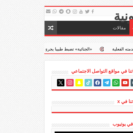
مقالات
‏«الجنائية» تضبط طبيبا يجري عمليات إجهاض مخالفة مقابل مبالغ مالية
نا في مواقع التواصل الاجتماعي
instagram
x
snapchat
tiktok
facebook
telegram
whatsapp
youtube
em
نا في x
 في يوتيوب