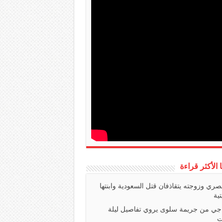
ا الأكثر قراءة
صري وزوجته يتقاذفان قتل السعودية وابنتها
تية
اجي من جريمة سلوى يروي تفاصيل ليلة
ت