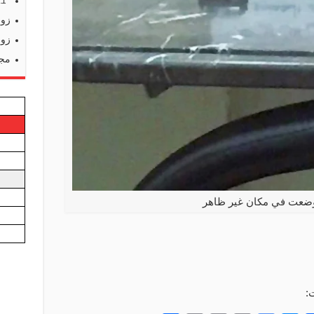
s:
1
زوا
زوا
مجم
وضعت في مكان غير ظاهر
: