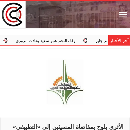
آخر الأخبار
جسر جابر
وفاة النجم عنبر سعيد بحادث مروري
‏«الداخلية»:
الأثري يلوح بمقاضاة المسيئين إلى «التطبيقي»