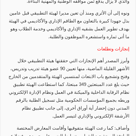
والذي لا يزال يدفع ثمن مواقفه الوطنية والمهنية البناءة.
ونوه إلى أن الأثري ومنذ أن تعين مديرا لهيئة التطبيقي قبل عامين
بذل جهودا كبيرة بالتعاون مع الطاقم الإداري والأكاديمي في الهيئة
بهدف تطوير العمل بشقيه الإداري والأكاديمي وخدمة الطلاب وهو
ما أتى ثماره واستشعره الموظفون والطلبة.
إنجازات وتطلعات
وأبرز المصدر أهم الإنجازات التي حققتها هيئة التطبيقي خلال
الأشهر القليلة الماضية، منها تعيين 90 عضو هيئة تدريب وتدريس،
وفتح وتشجيع باب الابتعاث لمنتسبي الهيئة والمتقدمين من الخارج
حيث بلغ عدد المبتعثين 349 مبتعثا، كما استطاعت الهيئة تطبيق
نظام الرقابة الداخلية والميكنة في العمل ونظام الإدارة الإلكتروني
وربطه بجميع المؤسسات الحكومية مثل تسجيل الطلبة بالرقم
المدني دون إحضار أية أوراق أخرى، إلى جانب تطبيق نظام
الأرشفة الإلكتروني والإداري لتيسر العمل.
وأضاف: كما رعت الهيئة متفوقيها وأقامت المعارض المختصة
الهادفة إلى تشجيع الشباب وتسليط الضور على جهودهم، فضلا عن