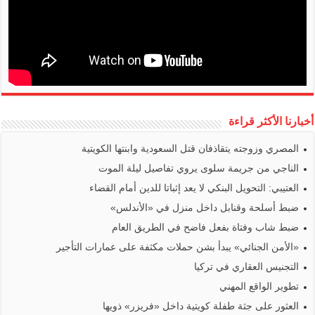
أخبارنا الأكثر قراءة
المصري وزوجته يتقاذفان قتل السعودية وابنتها الكويتية
الناجي من جريمة سلوى يروي تفاصيل ليلة الموت
العتيبي: التحويل البنكي لا يعد إثباتا للدين أمام القضاء
ضبط أسلحة وقنابل داخل منزل في «الأندلس»
ضبط شاب وفتاة بفعل فاضح في الطريق العام
«الأمن الجنائي» يبدأ بشن حملات مكثفة على عمارات التأجير
التجنيس العقاري في تركيا
تطوير الواقع المهني
العثور على جثة طفلة كويتية داخل «فريزر» ذويها