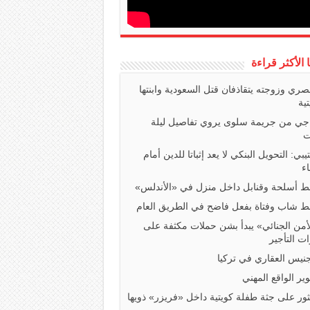
ا الأكثر قراءة
صري وزوجته يتقاذفان قتل السعودية وابنتها
تية
اجي من جريمة سلوى يروي تفاصيل ليلة
ت
تيبي: التحويل البنكي لا يعد إثباتا للدين أمام
ء
 أسلحة وقنابل داخل منزل في «الأندلس»
 شاب وفتاة بفعل فاضح في الطريق العام
أمن الجنائي» يبدأ بشن حملات مكثفة على
ت التأجير
جنيس العقاري في تركيا
ير الواقع المهني
ثور على جثة طفلة كويتية داخل «فريزر» ذويها