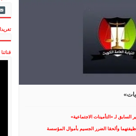
ail-
alt
تغريدات
قناتنا
يات»
السابق لـ «التأمينات الاجتماعية»
وظيفتهما وألحقا الضرر الجسيم بأموال المؤسسة