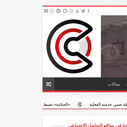
مقالات
لية
‏«الجنائية» تضبط طبيبا يجري عمليات إجهاض مخالفة مقابل مبالغ
نا في مواقع التواصل الاجتماعي