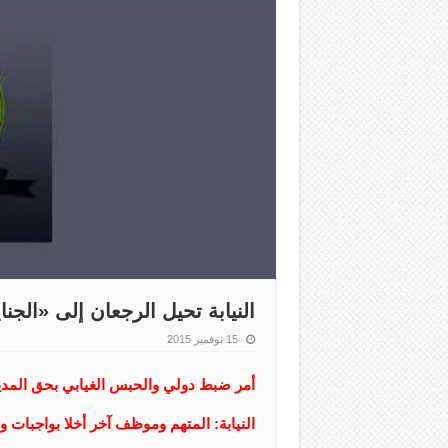
النيابة تحيل الرجعان إلى «الجنا
15 نوفمبر 2015
أمر ضبط دولي والحبس الغيابي بحق المدير 
النيابة: المتهم وموظف آخر أخلا بواجبات 