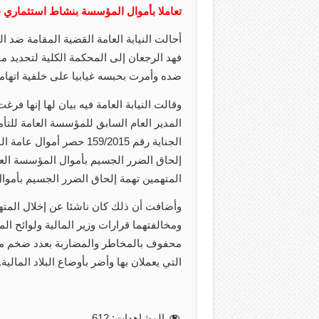
تعاملا بأموال المؤسسة بنشاط استثماري خ
أحالت النيابة العامة القضية المقامة ضد ا
فهد الرجعان إلى المحكمة الكلية لتحديد م
ضده وأمرت بحبسه غيابيا على خلفية اتهام
وقالت النيابة العامة فيه بيان لها إنها ف
المدير العام السابق للمؤسسة العامة للت
إلحاق الضرر الجسيم بأموال المؤسسة العامة
المتهمين تهمة إلحاق الضرر الجسيم بأموال
وأضافت أن ذلك كان ناشئا عن إخلال المته
ومخالفتهما قرارات وزير المالية ولوائح 
محفوف بالمخاطر والمضاربة بعدد ضخم من
التي يعملان بها وأضر بأوضاع البلاد المالية.
المشاهدات:
612