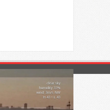
clear sky
33% humidity
wind: 3m/s NW
H 43 • L 43