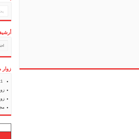
أرشيف 
أرشي
أخبارن
زوار م
s:
1
زوا
زوا
مجم