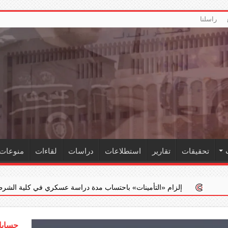
راسلنا
تحقيقات
تقارير
استطلاعات
دراسات
لقاءات
منوعات
ام ‏«التأمينات» باحتساب مدة دراسة عسكري في كلية الشرطة ضمن خدمته الفع
حسابات