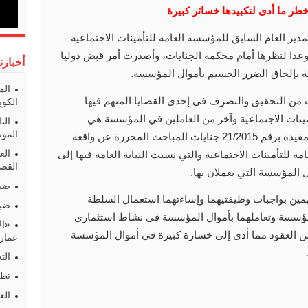
طر ما أدى لتكبيدها خسائر كبيرة
لمدير العام السابق للمؤسسة العامة للتأمينات الاجتماعية
وعدا لنظرها أمام محكمة الجنايات، وأصدرت أمر قبض دوليا
أخبارن
ة بإلحاق الضرر الجسيم بأموال المؤسسة.
الم
رغت من التحقيق والتصرف في إحدى القضايا المتهم فيها
الكوي
أمينات الاجتماعية وآخر من العاملين في المؤسسة هي
الن
المو
الجناية رقم 159/2015 حصر أموال عامة المقيدة برقم 21/2015 جنايات المباحث المحررة عن واقعة
الع
 للتأمينات الاجتماعية والتي نسبت النيابة العامة فيها إلى
القضا
 المؤسسة التي يعملان بها.
ضبط
مين بواجبات وظيفتيهما وإساءتهما استعمال السلطة
ضبط
المؤسسة وتعاملهما بأموال المؤسسة في نشاط استثماري
«ال
 العقود مما أدى إلى خسارة كبيرة في أموال المؤسسة
عمارا
الت
تطو
الع