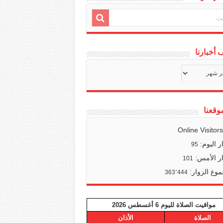
أخبارنا
ف
ا
وقعنا
Online Visitor
ر اليوم:
95
ر الأمس:
101
وع الزوار:
363٬444
مواقيت الصلاة لليوم 6 أغسطس 2026
الصلاة
الأذان