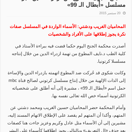
مسلسل «أبطال الـ 99»
20 سبتمبر 2015
المحاميان الغريب ودشتي: الأسماء الواردة في المسلسل صفات
نكرة يجوز إطلاقها على الأفراد والشخصيات
أصدرت محكمة الجنح اليوم حكما قضت فيه ببراءة الأستاذ في
كلية الطب د.نايف المطوع من تهمة ازدراء الدين من خلال إنتاجه
مسلسلا كرتونيا.
وكانت شكوى قد حُركت ضد المطوع اتهمته بازدراء الدين والإساءة
إلى الذات الإلهية من خلال إنتاج مسلسل كرتوني لصالح قناة mbc
حمل اسم «أبطال الـ 99» ، مشيرة إلى أنه أطلق على شخصياته
الكرتونية أسماء خص الله تعالى نفسه بها.
وأمام المحكمة حضر المحاميان حسين الغريب ومحمد دشتي عن
المتهم، وأكدا أن المتهم لم يقصد على الإطلاق الاتهام المسند إليه،
مشيرين إلى أن الأسماء مثل عادل وكريم وعزيز جاءت هنا كصفات
بعد حذف «ال التعريف» وبالتالي يجوز إطلاقها كأسماء على البشر