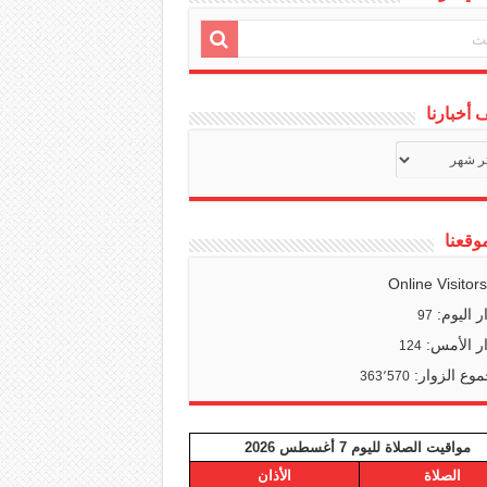
أخبارنا
ف
ا
وقعنا
Online Visitor
ر اليوم:
97
ر الأمس:
124
وع الزوار:
363٬570
مواقيت الصلاة لليوم 7 أغسطس 2026
الصلاة
الأذان