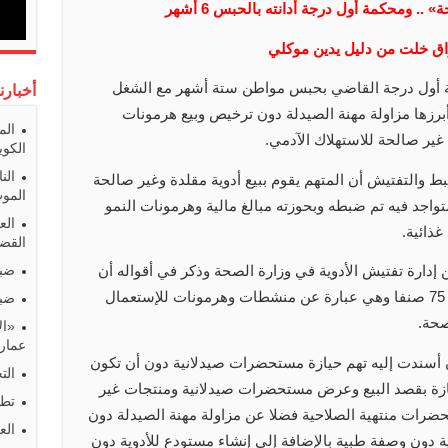
راق خلت من دليل يدين موكلي
ة أول درجة القاضي بحبس مواطن ستة أشهر مع الشغل
أخبارن
برزها مزاولة مهنة الصيدلة دون ترخيص وبيع هرمونات
الم
 غير صالحة للاستهلاك الآدمي.
الكوي
الن
 والتفتيش أن المتهم يقوم ببيع أدوية مقلدة وغير صالحة
المو
تواجد فيه تم ضبطه وبحوزته مبالغ مالية وهرمونات النمو
الع
ذائية.
القضا
ضبط
إدارة تفتيش الأدوية في وزارة الصحة وذكر في أقواله أن
الأدوية المضبوطة بحوزة المتهم بلغ عددها 75 صنفا وهي عبارة عن منشطات وهرمونات للإستعمال
ضبط
صحة.
«ال
عمارا
أن أسندت إليه تهم حيازة مستحضرات صيدلانية دون أن تكون
الت
ازة بقصد البيع وعرض مستحضرات صيدلانية ومنتجات غير
تطو
حضرات منتهية الصلاحية فضلا عن مزاولة مهنة الصيدلة دون
الع
ن وصفة طبية بالإضافة إلى إنشاء مستودع للأدوية دون