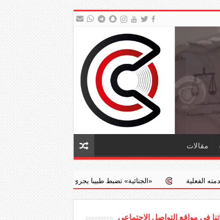
مقالات
‏«الجنائية» تضبط طبيبا يجري عمليات إجهاض مخالفة مقابل مبالغ مالية
نا في مواقع التواصل الاجتماعي