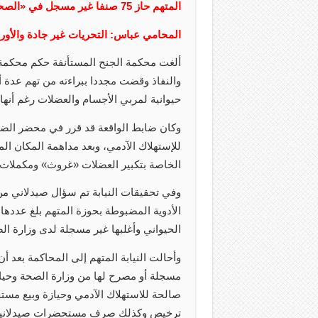
المتهم حاز 75 صنفا غير مسجل في «الصحة» .. ومحكمة أول درجة أدانته بالحبس 6 أشهر
المحامي عباس: التحريات غير جادة والأو
ألغت محكمة الجنح المستأنفة حكم محكم
والنفاذ وقضت مجددا ببراءته من تهم عدة أ
حيوانية لمربي الأجسام والعضلات رغم أنها
وكان ضابط الواقعة قد قرر في محضر الضبط
للإستهلاك الآدمي، وبعد مداهمة المكان الم
الخاصة بتكبير العضلات «غروث» ومكملات غ
وفي تحقيقات النيابة تم سؤال صيدلاني من 
الحيواني وأغلبها غير مسجلة لدى وزارة ال
وأحالت النيابة المتهم إلى المحاكمة بعد 
مسجلة أو مصرح لها من وزارة الصحة وحي
صالحة للاستهلاك الآدمي وحيازة وبيع مست
ترخيص وكذلك صرف مستحضرات صيدلانية دو