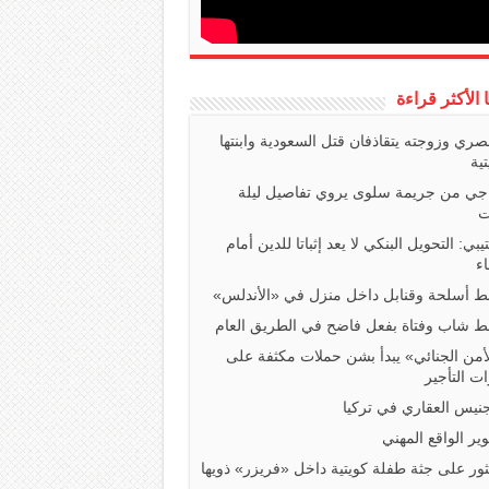
ا الأكثر قراءة
صري وزوجته يتقاذفان قتل السعودية وابنتها
تية
اجي من جريمة سلوى يروي تفاصيل ليلة
ت
تيبي: التحويل البنكي لا يعد إثباتا للدين أمام
ء
 أسلحة وقنابل داخل منزل في «الأندلس»
 شاب وفتاة بفعل فاضح في الطريق العام
أمن الجنائي» يبدأ بشن حملات مكثفة على
ت التأجير
جنيس العقاري في تركيا
ير الواقع المهني
ثور على جثة طفلة كويتية داخل «فريزر» ذويها