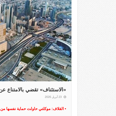
«الاستئناف» تقضي بالامتناع عن
23 أبريل 2026
• القلاف: موكلتي حاولت حماية نفسها من اع