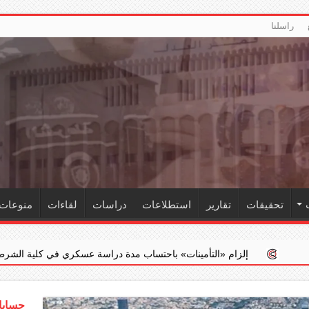
راسلنا
تحقيقات
تقارير
استطلاعات
دراسات
لقاءات
منوعات
 ‏«التأمينات» باحتساب مدة دراسة عسكري في كلية الشرطة ضمن خدمته الفعل
حسابات