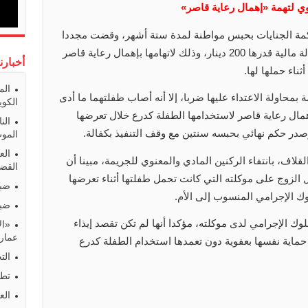
نوي لتهمة «إهمال رعاية قاصر»
مة الجنايات بحبس مواطنة لمدة ستة أشهر، وقضت مجددا
بالامتناع عن النطق بعقابها مع إلزامها بكفالة مالية قدرها 200 دينار، وذلك لاتهامها بإهمال رعاية قاصر
أخبارن
ثناء حملها لها.
الم
بمحاولة الاعتداء عليها ضربا، إلا أنه أصاب طفلتهما ما أدى
الكوي
همال رعاية قاصر لاستخدامها الطفلة كدرع خلال تعرضها
الن
وصدر حكم نهائي بحبسه سنتين مع وقف التنفيذ بكفالة.
المو
الع
لاف، بانتفاء الركنين المادي والمعنوي للجريمة، مبينا أن
القضا
 الزوج على موكلته التي كانت تحمل طفلتها أثناء تعرضها
ضبط
وك الإجرامي المنسوب إلى الأم.
ضبط
وك الإجرامي لدى موكلته، مؤكدا أنها لم تكن تقصد إيذاء
«ال
عمارا
حماية نفسها بعفوية دون تعمدها استخدام الطفلة كدرع
الت
تطو
الع