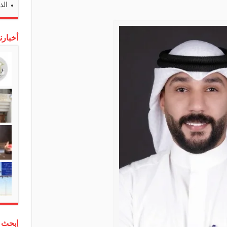
الذ
أخبارن
إبحث 