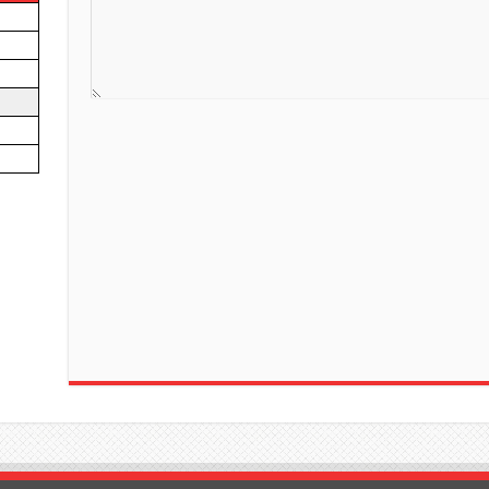
s
l
a
t
e