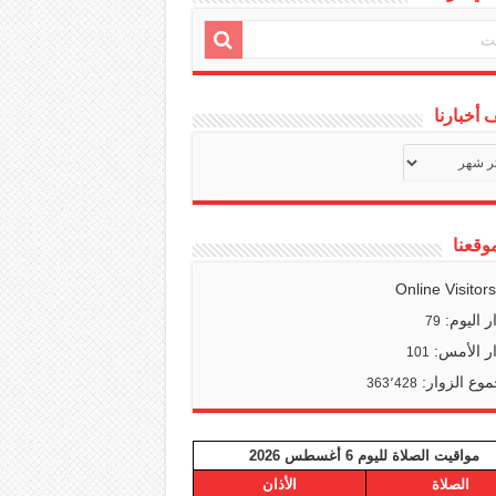
أخبارنا
ف
ا
وقعنا
Online Visitor
ر اليوم:
79
ر الأمس:
101
وع الزوار:
363٬428
مواقيت الصلاة لليوم 6 أغسطس 2026
الصلاة
الأذان