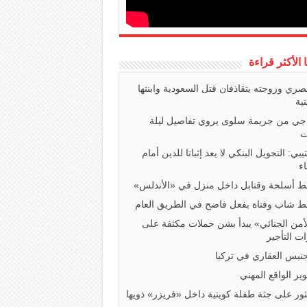
ا الأكثر قراءة
صري وزوجته يتقاذفان قتل السعودية وابنتها
تية
اجي من جريمة سلوى يروي تفاصيل ليلة
ت
تيبي: التحويل البنكي لا يعد إثباتا للدين أمام
ء
 أسلحة وقنابل داخل منزل في «الأندلس»
 شاب وفتاة بفعل فاضح في الطريق العام
أمن الجنائي» يبدأ بشن حملات مكثفة على
ت التأجير
جنيس العقاري في تركيا
ير الواقع المهني
ثور على جثة طفلة كويتية داخل «فريزر» ذويها