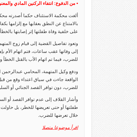
• من الدفوع: انتفاء الركنين المادي والمع
ألغت محكمة الاستئناف حكما أصدرته محك
على خلفية وفاة طفلتها إثر إصابتها بالخطأ أ
وتعود تفاصيل القضية إلى قيام زوج المتهمة 
إلى وفاتها عقب ساعات، فتم اتهام الأم بإ
للضرب، فيما تم اتهام الأب بالقتل الخطأ 
ودفع وكيل المتهمة، المحامي عبدالرحمن الق
الواقعة جاءت في سياق اعتداء وقع من قبل
للضرب، دون توافر القصد الجنائي أو السل
وأشار القلاف إلى عدم توافر القصد أو السل
طفلتها أو حتى تعريضها للخطر، بل حاولت 
خلال تعرضها للضرب.
اقرأ موضوعا متصلا