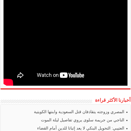
أخبارنا الأكثر قراءة
المصري وزوجته يتقاذفان قتل السعودية وابنتها الكويتية
الناجي من جريمة سلوى يروي تفاصيل ليلة الموت
العتيبي: التحويل البنكي لا يعد إثباتا للدين أمام القضاء