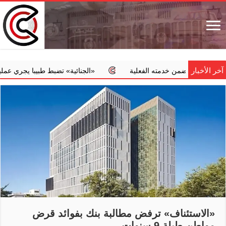
آخر الأخبار
ة ضمن خدمته الفعلية
‏«الجنائية» تضبط طبيبا يجري عمليات إجهاض م
«الاستئناف» ترفض مطالبة بنك بفوائد قرض
مواطن طيلة 9 سنوات