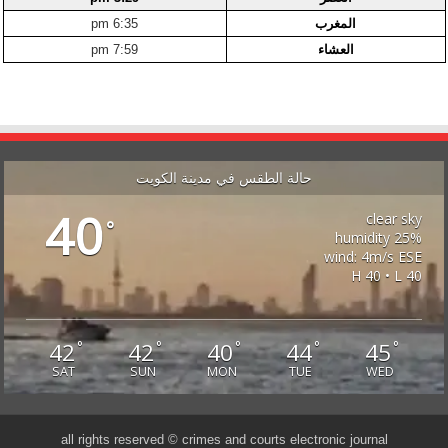
المغرب
6:35 pm
العشاء
7:59 pm
حالة الطقس في مدينة الكويت
40
clear sky
°
25% humidity
wind: 4m/s ESE
H 40 • L 40
42
42
40
44
45
°
°
°
°
°
SAT
SUN
MON
TUE
WED
all rights reserved © crimes and courts electronic journal