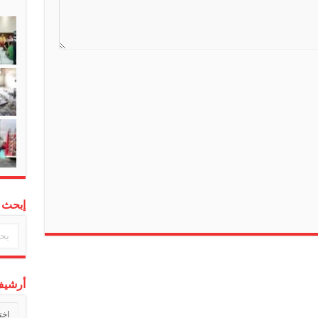
s
l
a
t
e
إبحث 
أرشيف 
أرشي
أخبارن