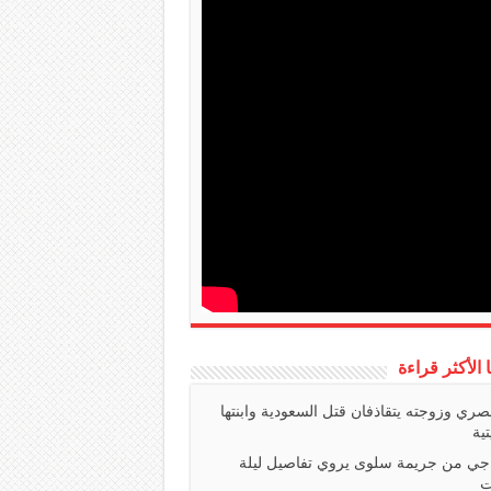
ا الأكثر قراءة
صري وزوجته يتقاذفان قتل السعودية وابنتها
تية
اجي من جريمة سلوى يروي تفاصيل ليلة
ت