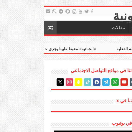
مقالات
‏«الجنائية» تضبط طبيبا يجري عمليات إجهاض مخالفة مقابل مبالغ مالية
نا في مواقع التواصل الاجتماعي
instagram
x
snapchat
tiktok
facebook
telegram
whatsapp
youtube
em
نا في x
 في يوتيوب