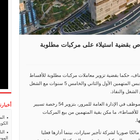
اف» تؤيد حبس 5 أشخاص بقضية استيلاء على مركبات مطلوبة
ناف، حكما بقضية تزوير معاملات مركبات مطلوبة للأقساط
والاستيلاء عليها وبيعها، حيث قضت بتأييد حبس المتهمين الأول والثاني والخامس 5 سنوات مع الشغل
وتعود الواقعة إلى اتهام المتهم الأول، وهو موظف في الإدارة العامة للمرور، بتزوير 54 رخصة تسيير
أخبارن
 للأقساط»، ما مكن بقية المتهمين من بيع المركبات
الم
ا.
الكوي
الن
لكا صوريا لشركة تأجير سيارات، بينما أدارها فعليا
المو