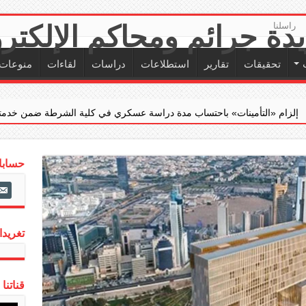
راسلنا
تحقيقات
تقارير
استطلاعات
دراسات
لقاءات
منوعات
ينات» باحتساب مدة دراسة عسكري في كلية الشرطة ضمن خدمته الفعلية
حسابات
ail-
alt
تغريدات
قناتنا