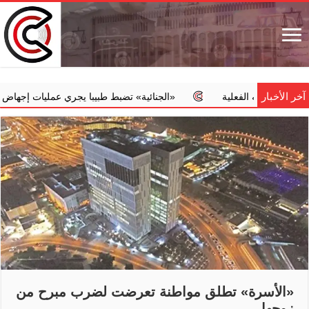
آخر الأخبار
ه الفعلية
‏«الجنائية» تضبط طبيبا يجري عمليات إجهاض مخالفة مقاب
«الأسرة» تطلق مواطنة تعرضت لضرب مبرح من
زوجها