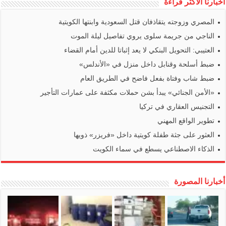
أخبارنا الأكثر قراءة
المصري وزوجته يتقاذفان قتل السعودية وابنتها الكويتية
الناجي من جريمة سلوى يروي تفاصيل ليلة الموت
العتيبي: التحويل البنكي لا يعد إثباتا للدين أمام القضاء
ضبط أسلحة وقنابل داخل منزل في «الأندلس»
ضبط شاب وفتاة بفعل فاضح في الطريق العام
«الأمن الجنائي» يبدأ بشن حملات مكثفة على عمارات التأجير
التجنيس العقاري في تركيا
تطوير الواقع المهني
العثور على جثة طفلة كويتية داخل «فريزر» ذويها
الذكاء الاصطناعي يسطع في سماء الكويت
أخبارنا المصورة