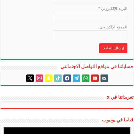
البريد الإلكتروني
*
الموقع الإلكتروني
حساباتنا في مواقع التواصل الاجتماعي
instagram
x
snapchat
tiktok
facebook
telegram
whatsapp
youtube
email-
alt
تغريداتنا في x
قناتنا في يوتيوب