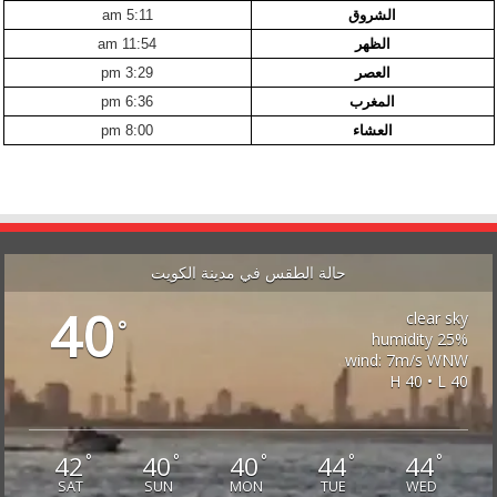
الشروق
5:11 am
الظهر
11:54 am
العصر
3:29 pm
المغرب
6:36 pm
العشاء
8:00 pm
حالة الطقس في مدينة الكويت
40
clear sky
°
25% humidity
wind: 7m/s WNW
H 40 • L 40
42
40
40
44
44
°
°
°
°
°
SAT
SUN
MON
TUE
WED