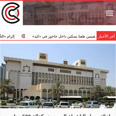
آخر الأخبار
 مقيمين طعنا بسكين داخل جاخور في ‏«كبد»
إلزام ‏«التأمينا