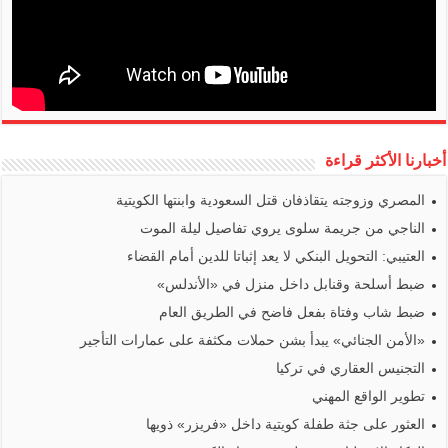
أخبارنا الأكثر قراءة
المصري وزوجته يتقاذفان قتل السعودية وابنتها الكويتية
الناجي من جريمة سلوى يروي تفاصيل ليلة الموت
العتيبي: التحويل البنكي لا يعد إثباتا للدين أمام القضاء
ضبط أسلحة وقنابل داخل منزل في «الأندلس»
ضبط شاب وفتاة بفعل فاضح في الطريق العام
«الأمن الجنائي» يبدأ بشن حملات مكثفة على عمارات التأجير
التجنيس العقاري في تركيا
تطوير الواقع المهني
العثور على جثة طفلة كويتية داخل «فريزر» ذويها