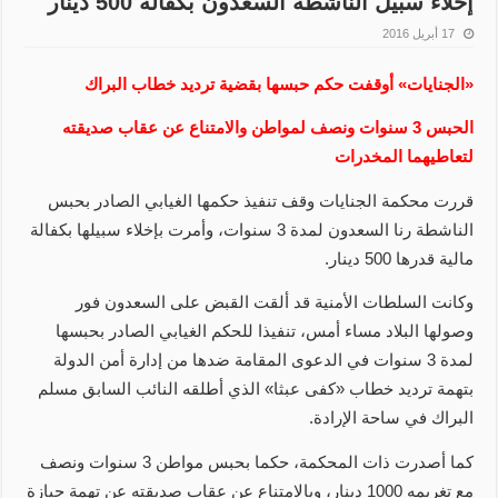
إخلاء سبيل الناشطة السعدون بكفالة 500 دينار
17 أبريل 2016
«الجنايات» أوقفت حكم حبسها بقضية ترديد خطاب البراك
الحبس 3 سنوات ونصف لمواطن والامتناع عن عقاب صديقته
لتعاطيهما المخدرات
قررت محكمة الجنايات وقف تنفيذ حكمها الغيابي الصادر بحبس
الناشطة رنا السعدون لمدة 3 سنوات، وأمرت بإخلاء سبيلها بكفالة
مالية قدرها 500 دينار.
وكانت السلطات الأمنية قد ألقت القبض على السعدون فور
وصولها البلاد مساء أمس، تنفيذا للحكم الغيابي الصادر بحبسها
لمدة 3 سنوات في الدعوى المقامة ضدها من إدارة أمن الدولة
بتهمة ترديد خطاب «كفى عبثا» الذي أطلقه النائب السابق مسلم
البراك في ساحة الإرادة.
كما أصدرت ذات المحكمة، حكما بحبس مواطن 3 سنوات ونصف
مع تغريمه 1000 دينار، وبالامتناع عن عقاب صديقته عن تهمة حيازة