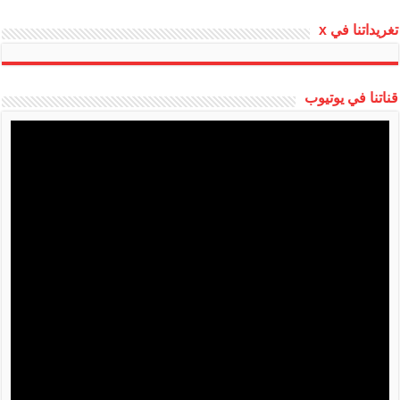
تغريداتنا في x
قناتنا في يوتيوب