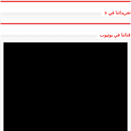
تغريداتنا في x
قناتنا في يوتيوب