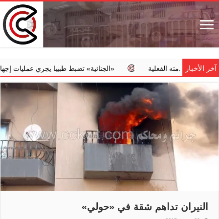
آخر الأخبار
مته الفعلية
‏«الجنائية» تضبط طبيبا يجري عمليات إجهاض مخالفة مق
النيران تداهم شقة في «حولي»