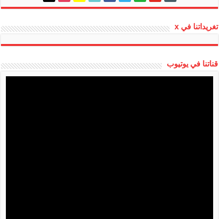
alt
تغريداتنا في x
قناتنا في يوتيوب