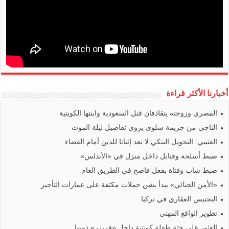
أخبارنا الأكثر قراءة
المصري وزوجته يتقاذفان قتل السعودية وابنتها الكويتية
الناجي من جريمة سلوى يروي تفاصيل ليلة الموت
العتيبي: التحويل البنكي لا يعد إثباتا للدين أمام القضاء
ضبط أسلحة وقنابل داخل منزل في «الأندلس»
ضبط شاب وفتاة بفعل فاضح في الطريق العام
«الأمن الجنائي» يبدأ بشن حملات مكثفة على عمارات التأجير
التجنيس العقاري في تركيا
تطوير الواقع المهني
العثور على جثة طفلة كويتية داخل «فريزر» ذويها