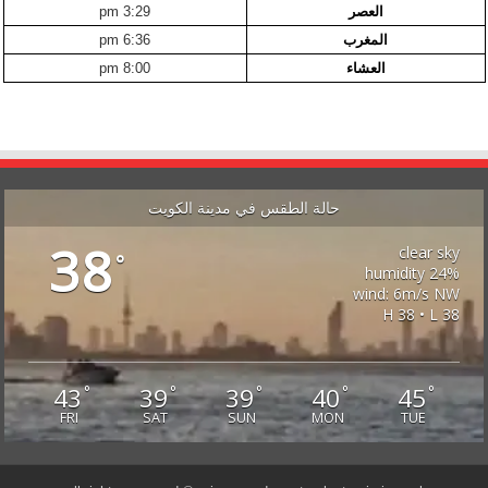
العصر
3:29 pm
المغرب
6:36 pm
العشاء
8:00 pm
حالة الطقس في مدينة الكويت
38
clear sky
°
24% humidity
wind: 6m/s NW
H 38 • L 38
43
39
39
40
45
°
°
°
°
°
FRI
SAT
SUN
MON
TUE