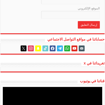
الموقع الإلكتروني
حساباتنا في مواقع التواصل الاجتماعي
instagram
x
snapchat
tiktok
facebook
telegram
whatsapp
youtube
email-
alt
تغريداتنا في x
قناتنا في يوتيوب