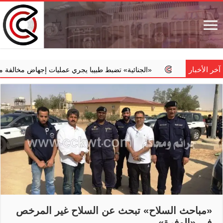
آخر الأخبار
‏«الجنائية» تضبط طبيبا يجري عمليات إجهاض مخالفة مقابل مبالغ مالية
«مباحث السلاح» تبحث عن السلاح غير المرخص
في «الوفرة»