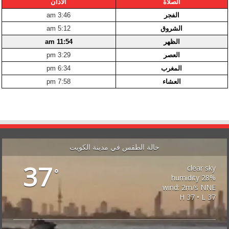
الصلاة
الأذان
الفجر
3:46 am
الشروق
5:12 am
الظهر
11:54 am
العصر
3:29 pm
المغرب
6:34 pm
العشاء
7:58 pm
حالة الطقس في مدينة الكويت
37
clear sky
°
28% humidity
wind: 2m/s NNE
H 37 • L 37