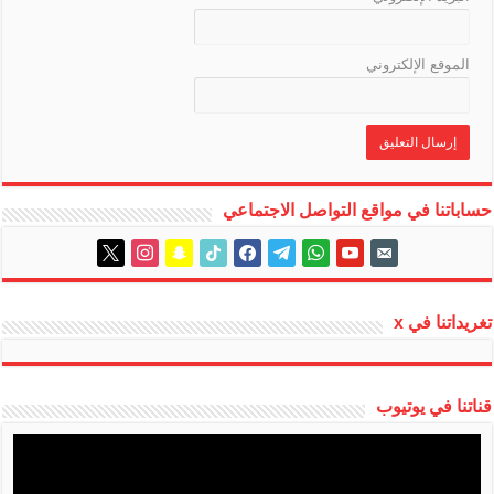
الموقع الإلكتروني
حساباتنا في مواقع التواصل الاجتماعي
instagram
x
snapchat
tiktok
facebook
telegram
whatsapp
youtube
email-
alt
تغريداتنا في x
قناتنا في يوتيوب