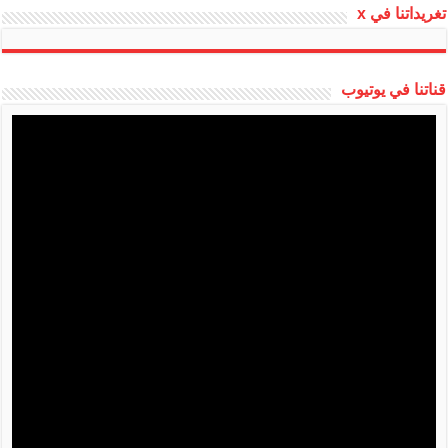
تغريداتنا في x
قناتنا في يوتيوب