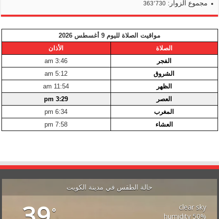
مجموع الزوار:
363٬730
مواقيت الصلاة لليوم 9 أغسطس 2026
الصلاة
الأذان
الفجر
3:46 am
الشروق
5:12 am
الظهر
11:54 am
العصر
3:29 pm
المغرب
6:34 pm
العشاء
7:58 pm
حالة الطقس في مدينة الكويت
39
clear sky
°
50% humidity