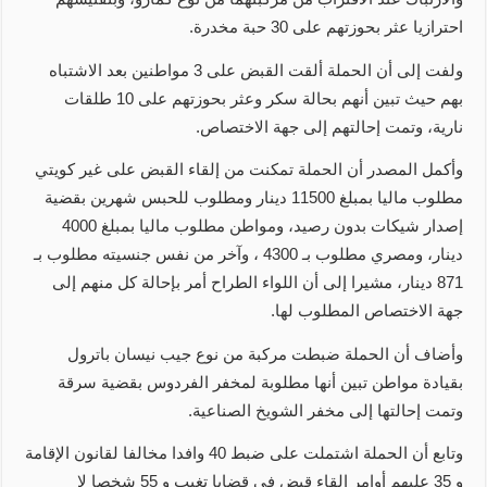
احترازيا عثر بحوزتهم على 30 حبة مخدرة.
ولفت إلى أن الحملة ألقت القبض على 3 مواطنين بعد الاشتباه
بهم حيث تبين أنهم بحالة سكر وعثر بحوزتهم على 10 طلقات
نارية، وتمت إحالتهم إلى جهة الاختصاص.
وأكمل المصدر أن الحملة تمكنت من إلقاء القبض على غير كويتي
مطلوب ماليا بمبلغ 11500 دينار ومطلوب للحبس شهرين بقضية
إصدار شيكات بدون رصيد، ومواطن مطلوب ماليا بمبلغ 4000
دينار، ومصري مطلوب بـ 4300 ، وآخر من نفس جنسيته مطلوب بـ
871 دينار، مشيرا إلى أن اللواء الطراح أمر بإحالة كل منهم إلى
جهة الاختصاص المطلوب لها.
وأضاف أن الحملة ضبطت مركبة من نوع جيب نيسان باترول
بقيادة مواطن تبين أنها مطلوبة لمخفر الفردوس بقضية سرقة
وتمت إحالتها إلى مخفر الشويخ الصناعية.
وتابع أن الحملة اشتملت على ضبط 40 وافدا مخالفا لقانون الإقامة
و 35 عليهم أوامر إلقاء قبض في قضايا تغيب و 55 شخصا لا