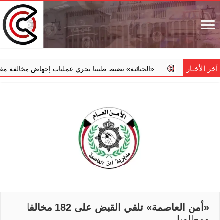
آخر الأخبار
‏«الجنائية» تضبط طبيبا يجري عمليات إجهاض مخالفة مقابل مبالغ مالية
«أمن العاصمة» تلقي القبض على 182 مخالفا
ومطلوبا