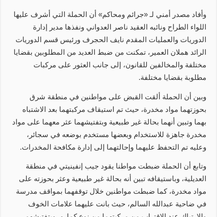
وأفاد مصدر أمني لـ «جرائم ومحاكم» أن الحملة التي أشرف عليها
اللواء الطراح ونائبه العقيد ناصر العدواني ونفذها مدير إدارة
الدوريات والعمليات المقدم نايف الحجرف ورئيس قسم الدوريات
الرائد هملان العمير، تمكنت من ضبط العديد من المطلوبين بقضايا
مختلفة والمخالفين للقانون، إلى جانب العثور على مركبات
مطلوبة بقضايا مختلفة.
وبين أن الحملة ألقت القبض على مواطنين في منطقة شرق
بحوزتهما مواد مخدرة، حيث تم استيقاف مركبتهما بعد الاشتباه
بهما وتبين أنهما بحالة غير طبيعية وبتفتيشهما عثر معهما على مواد
مخدرة جاهزة للاستخدام وبعضها مستخدم بوضعه في سجائر،
وعليه تم التحفظ عليهما وإحالتهما إلى إدارة مكافحة المخدرات.
وتابع أن الحملة ضبطت مواطنا يقود جيب إنفينيتي في منطقة
العديلية، وباستيقافه تبين أنه بحالة غير طبيعية وعثر بحوزته على
مواد مخدرة، كما ضبطت مواطنين خلال توقفهما بمواقف مدرسة
في ضاحية عبدالله السالم، حيث بانت عليهما علامات الخوف
والارتباك عند الاقتراب من مركبتهما من نوع كمارو، وبتفتيشهم