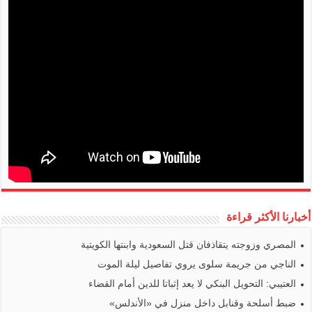
أخبارنا الأكثر قراءة
المصري وزوجته يتقاذفان قتل السعودية وابنتها الكويتية
الناجي من جريمة سلوى يروي تفاصيل ليلة الموت
العتيبي: التحويل البنكي لا يعد إثباتا للدين أمام القضاء
ضبط أسلحة وقنابل داخل منزل في «الأندلس»