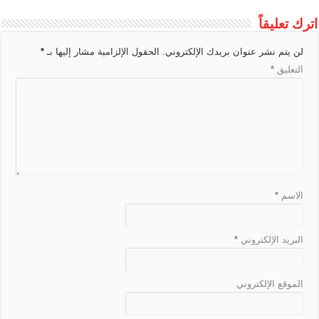
e
n
o
h
d
r
A
g
e
t
L
اترك تعليقاً
T
g
o
a
s
a
p
e
i
r
e
k
t
m
p
لن يتم نشر عنوان بريدك الإلكتروني.
الحقول الإلزامية مشار إليها بـ
*
n
a
r
التعليق
*
k
n
s
l
a
t
e
الاسم
*
البريد الإلكتروني
*
الموقع الإلكتروني