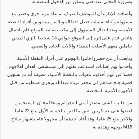
بضرورة التخلي عنه حتى يتمكن من الدخول للمصفاة.
وأضافت الإدارة أن الموظف انصرف ثم عاد مرة أخرى وحضر مع
مسؤوله وأثناء تفتيشه حصل احتكاك وتلاسن بينه وبين أفراد النقطة
الأمنية، وبعد انتقال المسؤول إلى مكتب ضابط الموقع قام باتصال
هاتفي قدم على إثره إلى الموقع حوالي 14 شخصا بالزي المدني
حاملين معهم الأسلحة البيضاء والآلات الحادة والعصي.
وتابعت أن من حضروا قاموا بالهجوم على أفراد النقطة الأمنية
وأحدثوا بهم إصابات استدعت نقلهم إلى مستشفى العدان لعلاجهم،
فضلا عن أنهم أحدثهم تلفيات بالنقطة الأمنية، مضيفة أنه تم تسجيل
قضية جنح ضدهم في مخفر ميناء عبدالله ويجري ضبطهم من قبل
الأجهزة الأمنية المختصة.
من جانبه، كشف مصدر أمني لـ«جرائم ومحاكم» أن المقتحمين
اعتدوا على عسكريين اثنين مكلفين بالحماية الأول يبلغ 22 عاما
والآخر يبلغ 25 عاما، وقد أفاد أحدهما أن مجهولا قام بإشهار سلاح
M16 بوجهه وهدده به.