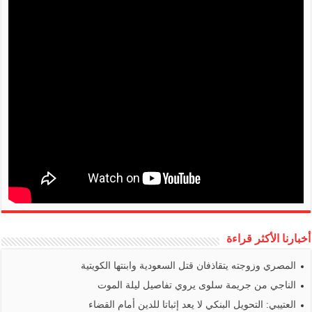
أخبارنا الأكثر قراءة
المصري وزوجته يتقاذفان قتل السعودية وابنتها الكويتية
الناجي من جريمة سلوى يروي تفاصيل ليلة الموت
العتيبي: التحويل البنكي لا يعد إثباتا للدين أمام القضاء