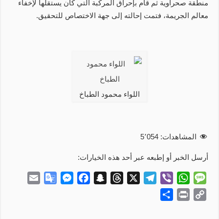
منطقة صحراوية ثم قام بإحراق المركبة التي كان يستقلها لإخفاء
معالم الجريمة، فتمت إحالته إلى جهة الاختصاص للتحقيق.
اللواء محمود الطباخ
المشاهدات:
5٬054
أرسل الخبر أو إطبعه عبر أحد هذه الخيارات:
E
G
M
F
S
T
X
T
V
W
M
m
o
e
a
n
h
e
i
h
e
S
P
C
a
o
s
c
a
r
l
b
a
s
h
r
o
i
g
s
e
p
e
e
e
t
s