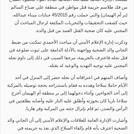
من فك طلاسم جريمة قتل مواطن في منطقة علي صباح السالم
(بر أم الهيمان) والتي حملت رقم 45/2015 جنايات ميناء عبدالله،
حيث كشفت التحقيقات والتحريات المكثفة لرجال المباحث أن
المجني عليه كان ضحية القتل العمد من قبل والده.
وذكرت إدارة الإعلام الأمني أن مباحث الأحمدي تمكنت من ضبط
الجاني والد الضحية وواجهته بالأدلة الدامغة على ثبوت ضلوعه في
قتل نجله فاعترف بالجريمة، مرجعا السبب في ذلك إلى داوم نجله
المجني عليه توجيه التهديد والوعيد له بقتله.
وأضاف المتهم في اعترافاته أن نجله حضر إلى المنزل في أحد
الأيام حاملا سلاحا وهدده به فقام باستدراجه بحجة توصيله بالمركبة
إلى أحد الجواخير، وأثناء دخولهما إلى بر منطقة أم الهيمان أخرج
سلاحا ناريا كان بحوزته وأطلق عليه النار عليه وأصابه بطلقتين في
الرأس والصدر، ثم قام بإنزال جثته من المركبة وفر هاربا.
وأشارت الإدارة العامة للعلاقات والإعلام الأمني إلى أن الجاني والد
الضحية اعترف بأنه قام بإلقاء السلاح الذي نفذ به جريمته في