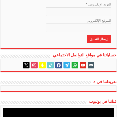
البريد الإلكتروني
*
الموقع الإلكتروني
حساباتنا في مواقع التواصل الاجتماعي
instagram
x
snapchat
tiktok
facebook
telegram
whatsapp
youtube
email-
alt
تغريداتنا في x
قناتنا في يوتيوب