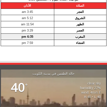
الصلاة
الأذان
الفجر
3:45 am
الشروق
5:12 am
الظهر
11:54 am
العصر
3:29 pm
المغرب
6:35 pm
العشاء
7:59 pm
حالة الطقس في مدينة الكويت
40
clear sky
°
27% humidity
wind: 4m/s E
H 40 • L 40