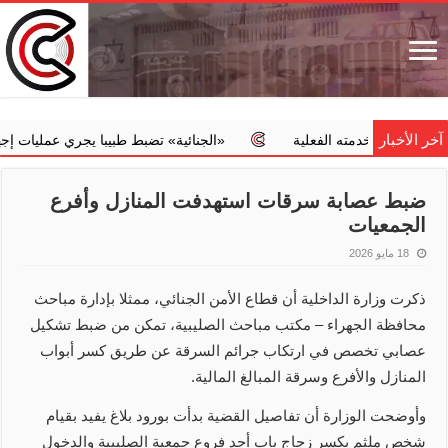
آخر الأخبار
من خدمته الفعلية
‏«الجنائية» تضبط طبيبا يجري عمليات إجهاض مخالف
ضبط عصابة سرقات استهدفت المنازل وأفرع
الجمعيات
18 مايو 2026
ذكرت وزارة الداخلية أن قطاع الأمن الجنائي، ممثلا بإدارة مباحث
محافظة الجهراء – مكتب مباحث الصليبية، تمكن من ضبط تشكيل
عصابي تخصص في ارتكاب جرائم السرقة عن طريق كسر أبواب
المنازل والأفرع وسرقة المبالغ المالية.
وأوضحت الوزارة أن تفاصيل القضية بدأت بورود بلاغ يفيد بقيام
شخص ملثم بكسر زجاج باب أحد فروع جمعية الصليبية والدخول