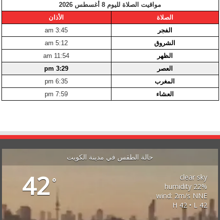
مواقيت الصلاة لليوم 8 أغسطس 2026
الصلاة
الأذان
الفجر
3:45 am
الشروق
5:12 am
الظهر
11:54 am
العصر
3:29 pm
المغرب
6:35 pm
العشاء
7:59 pm
حالة الطقس في مدينة الكويت
42
clear sky
°
22% humidity
wind: 2m/s NNE
H 42 • L 42