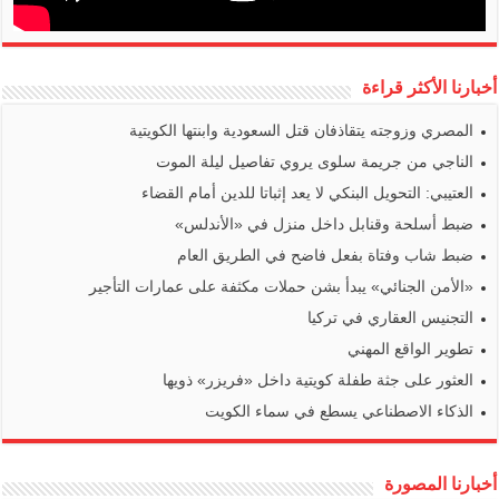
أخبارنا الأكثر قراءة
المصري وزوجته يتقاذفان قتل السعودية وابنتها الكويتية
الناجي من جريمة سلوى يروي تفاصيل ليلة الموت
العتيبي: التحويل البنكي لا يعد إثباتا للدين أمام القضاء
ضبط أسلحة وقنابل داخل منزل في «الأندلس»
ضبط شاب وفتاة بفعل فاضح في الطريق العام
«الأمن الجنائي» يبدأ بشن حملات مكثفة على عمارات التأجير
التجنيس العقاري في تركيا
تطوير الواقع المهني
العثور على جثة طفلة كويتية داخل «فريزر» ذويها
الذكاء الاصطناعي يسطع في سماء الكويت
أخبارنا المصورة