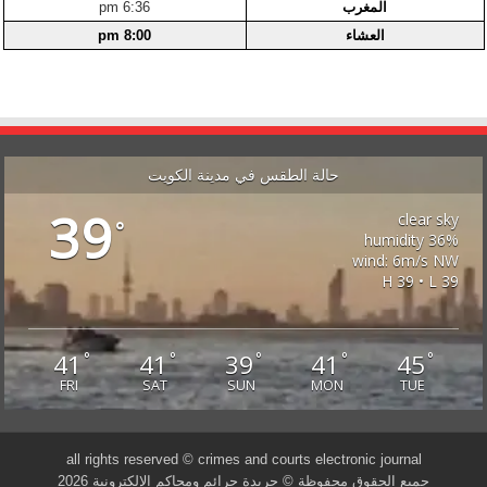
المغرب
6:36 pm
العشاء
8:00 pm
حالة الطقس في مدينة الكويت
39
clear sky
°
36% humidity
wind: 6m/s NW
H 39 • L 39
41
41
39
41
45
°
°
°
°
°
FRI
SAT
SUN
MON
TUE
all rights reserved © crimes and courts electronic journal
جميع الحقوق محفوظة © جريدة جرائم ومحاكم الإلكترونية 2026