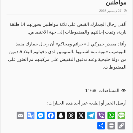
مواطنين
27 ديسمبر 2015
ألقى رجال الجمارك القبض على ثلاثة مواطنين بحوزتهم 14 طلقة
نارية، وتمت إحالتهم والمضبوطات إلى جهة الاختصاص.
وأفاد مصدر جمركي لـ «جرائم ومحاكم» أن رجال جمارك منفذ
النويصيب «نوبة ب» اشتبهوا بالمتهمين لدى دخولهم البلاد قادمين
من دولة خليجية وعند تدقيق التفتيش على مركبتهم تم العثور على
المضبوطات.
المشاهدات:
1٬768
أرسل الخبر أو إطبعه عبر أحد هذه الخيارات:
E
G
M
F
S
T
X
T
V
W
M
m
o
e
a
n
h
e
i
h
e
S
P
C
a
o
s
c
a
r
l
b
a
s