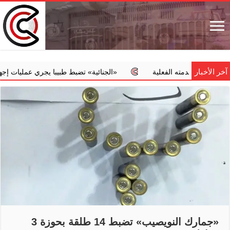
آخر الأخبار
ن خدمته الفعلية
‏«الجنائية» تضبط طبيبا يجري عمليات إجهاض مخالف
«جمارك النويصيب» تضبط 14 طلقة بحوزة 3