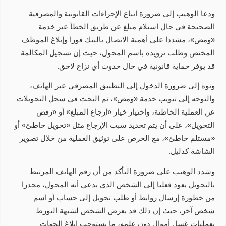
ودعا الوهيب إلى ضرورة اتباع الإجراءات القانونية والمصرفية
الصحيحة في حال استلام مبلغ عن طريق الخطأ عبر خدمة
«ومض»، مشددا على أهمية الاتصال بالبنك فورا وإبلاغ الموظف
المختص وطلب تزويده باسم المحول، حيث إن تسجيل المكالمة
قد يوفر حماية قانونية في حال حدوث أي نزاع لاحق.
ونوه إلى ضرورة الدخول إلى التطبيق المصرفي عبر الهاتف،
والتوجه إلى تبويب خدمة «ومض»، ثم البحث في سجل التحويلات
عن العملية الخاطئة، واختيار خيار «إرجاع المبلغ» أو «رفض
التحويل»، على أن يتم تحديد سبب الإرجاع مثل «تحويل خاطئ» أو
«مستلم خاطئ»، مع الحرص على توثيق العملية من خلال تصوير
الشاشة كدليل.
وشدد الوهيب على ضرورة التأكد من أن رقم الهاتف المرتبط
بالتحويل يعود فعليا إلى الشخص الذي يدعي أنه المحول، محذرا
من خطورة إرسال روابط أو طلب تحويل إلى حساب أو اسم
شخص آخر، حيث إن ذلك قد يعرض الشخص لشبهة التورط
بعمليات غسل أموال دون علمه، ما يستوجب إبلاغ الجهات