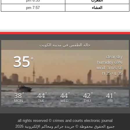
المغرب
6:33 pm
العشاء
7:57 pm
حالة الطقس في مدينة الكويت
35
clear sky
°
69% humidity
wind: 3m/s SE
H 35 • L 35
38
44
44
42
41
°
°
°
°
°
MON
TUE
WED
THU
FRI
all rights reserved © crimes and courts electronic journal
جميع الحقوق محفوظة © جريدة جرائم ومحاكم الإلكترونية 2026