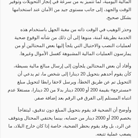
المالية اليومية، لما تتميز به من سرعة في إنجاز التحويلات وتوفير
الوقت والجهد، إلى جانب مستوى جيد من الأمان عند استخدامها
بشكل صحيح.
وحذر الوهيب في الوقت ذاته من مغبة الجهل باستخدام هذه
الخدمة بطريقة آمنة، منوها إلى أن ذلك من شأنه الوقوع ضحية
لعمليات النصب والاحتيال التي يلجأ إليها بعض المحتالين أو من
يمارسون العمليات المالية المشبوهة كغسل الأموال وغيرها.
وأفاد أن بعض المحتالين يلجأون إلى إرسال مبالغ مالية بسيطة،
كأن يقوم أحدهم بتحويل 20 دينارا إلى شخص ما، ثم يدعي أن
التحويل تم عن طريق الخطأ، ويرسل لاحقا رابطا لتحويل مبلغ
«مسترجع» بقيمة 200 أو 2000 دينار بدلا من 20 دينارا، مستغلا عدم
انتباه المستلم إلى الفرق في الرقم بعد إضافة صفر.
وأوضح أن الضحية قد يقوم بتحويل المبلغ دون تدقيق، ليتفاجأ
بخصم 200 أو 2000 دينار من حسابه، بينما يختفي المحتال ويتوقف
عن الرد، بل وقد يقوم بحظر الضحية، خاصة إذا كان خارج البلاد، ما
يصعب عملية تتبعه.