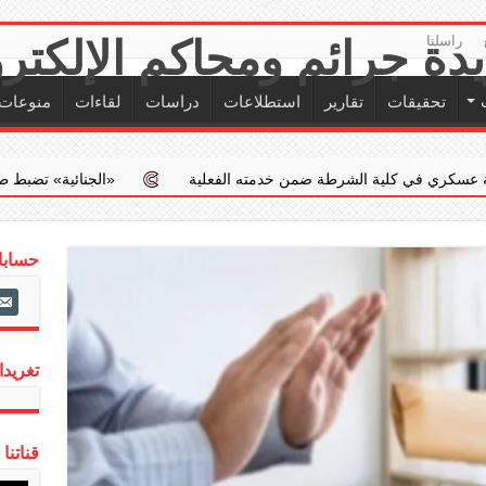
راسلنا
تحقيقات
تقارير
استطلاعات
دراسات
لقاءات
منوعات
شرطة ضمن خدمته الفعلية
‏«الجنائية» تضبط طبيبا يجري عمليات إجها
حسابات
ail-
alt
تغريدات
قناتنا