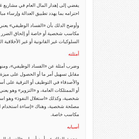
يفضي إلى إهدار المال العام في مشاريع غ
احترامه بما يهدد تطبيق العدالة وإرساء مباد
وأوضح الدلك بأن «الفساد الوظيفي» يعني
مكاسب شخصية أو خاصة أو إلحاق الضرر ب
السلوكيات غير القانونية أو غير الأخلاقية ا
أمثلته
وضرب أمثلة عن «الفساد الوظيفي»، ومنها:
مقابل تسهيل أمر ما أو الحصول على ميزة
والأصدقاء في التوظيف أو الترقية على أس
أو الممتلكات العامة، و «التزوير» وهو ي
شخصية، وكذلك «استغلال النفوذ» وهو استخ
مصلحة شخصية، وهناك «إساءة استخدام السل
مكاسب خاصة.
أسبابه
وتحدث الدلك عن أبرز أسباب «الفساد الوظ