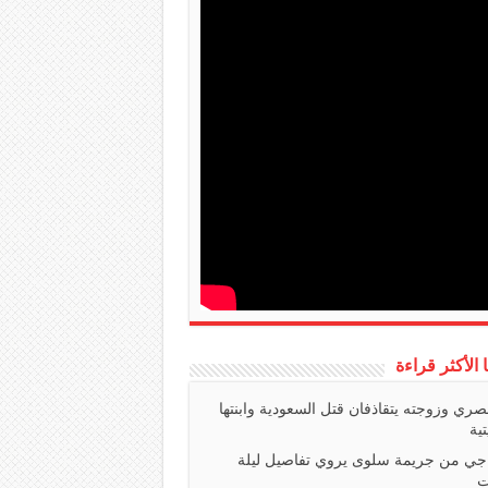
ا الأكثر قراءة
صري وزوجته يتقاذفان قتل السعودية وابنتها
تية
اجي من جريمة سلوى يروي تفاصيل ليلة
ت