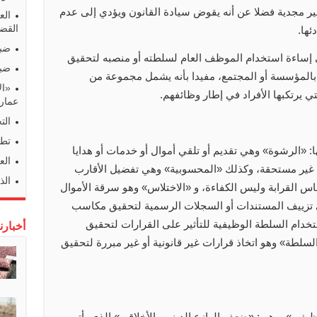
ير مجدية فضلا عن أنه يقوض سيادة القانون ويؤدي إلى عدم
الع
القضا
ئها.
ضبط
 إساءة استخدام الموظف العام لسلطته أو منصبه لتحقيق
ضبط
المؤسسة أو المجتمع، مفيدا بأنه يشمل مجموعة من
«ال
لتي يرتكبها الأفراد في إطار وظائفهم.
عمارا
الت
تطو
 «الرشوة» وهي تقديم أو تلقي أموال أو خدمات أو هدايا
الع
 غير مستحقة، وكذلك «المحسوبية» وهي تفضيل الأقارب
الذ
اس القرابة وليس الكفاءة، و «الاختلاس» وهو سرقة الأموال
عني تزييف المستندات أو السجلات الرسمية لتحقيق مكاسب
دام السلطة الوظيفية للتأثير على القرارات لتحقيق
أخبارن
طة» وهو اتخاذ قرارات غير قانونية أو غير مبررة لتحقيق
يفي»، وهي: «ضعف الوازع الديني والأخلاقي» الذي يأتي