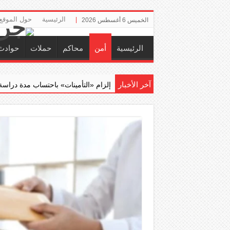
الرئيسية
حول الموقع
الخميس 6 أغسطس 2026
الرئيسية
أمن
محاكم
حملات
حوادث
آخر الأخبار
إلزام ‏«التأمينات» باحتساب مدة دراسة عسكري في كلية ال