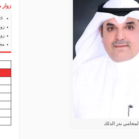
زوار م
s:
0
زوا
زوا
مجم
لمحامي بدر الدلك