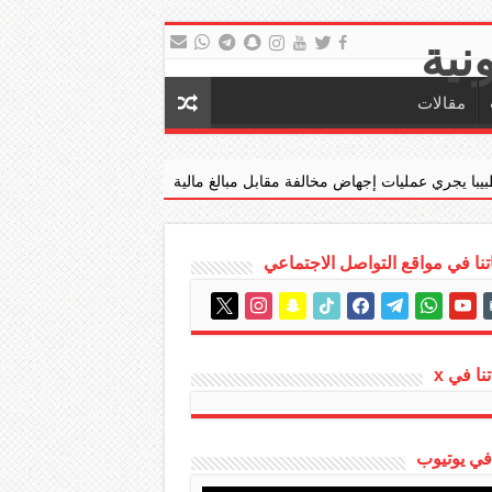
مقالات
ض مخالفة مقابل مبالغ مالية
جدعان: قانون مكافحة التستر التجاري نق
نا في مواقع التواصل الاجتماعي
instagram
x
snapchat
tiktok
facebook
telegram
whatsapp
youtube
em
نا في x
 في يوتيوب