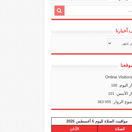
أخبارنا
ف
ا
وقعنا
Online Visitor
ر اليوم:
106
ر الأمس:
101
وع الزوار:
363٬455
مواقيت الصلاة لليوم 6 أغسطس 2026
الصلاة
الأذان