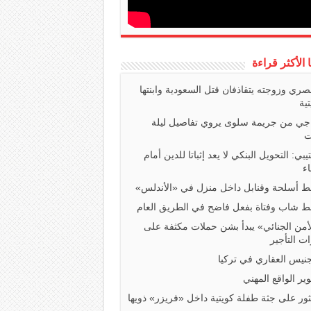
ا الأكثر قراءة
صري وزوجته يتقاذفان قتل السعودية وابنتها
تية
اجي من جريمة سلوى يروي تفاصيل ليلة
ت
تيبي: التحويل البنكي لا يعد إثباتا للدين أمام
ء
 أسلحة وقنابل داخل منزل في «الأندلس»
 شاب وفتاة بفعل فاضح في الطريق العام
أمن الجنائي» يبدأ بشن حملات مكثفة على
ت التأجير
جنيس العقاري في تركيا
ير الواقع المهني
ثور على جثة طفلة كويتية داخل «فريزر» ذويها