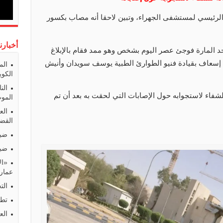
لرئيسي لمستشفى الجهراء، وتبين لاحقا أنه مصاب بكسور
أخبارن
د المارة فوجئ عصر اليوم بشخص وهو ممد فقام بالإبلاغ
إسعاف بقيادة فنيو الطوارئ الطبية يوسف سويدان وأنيش
الم
الكوي
الن
فاء لاستجوابه حول الإصابات التي لحقت به بعد أن تم
المو
الع
القضا
ضبط
ضبط
«ال
عمارا
الت
تطو
الع