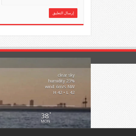
clear sky
23% humidity
wind: 6m/s NW
H 42 • L 42
38
°
MON