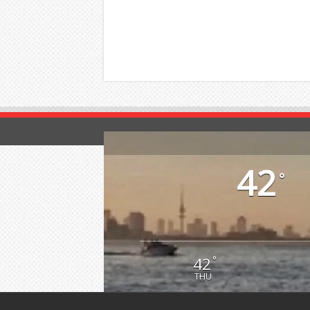
42
°
42
°
THU