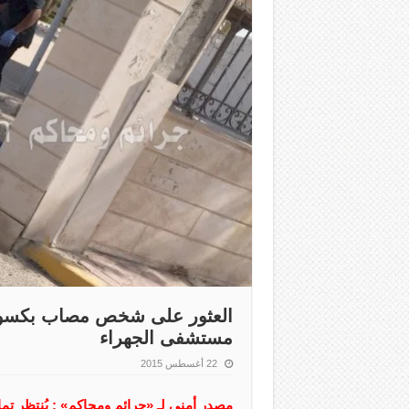
العثور على شخص مصاب بكسور ف
مستشفى الجهراء
22 أغسطس 2015
مصدر أمني لـ «جرائم ومحاكم» : يُنتظر تما