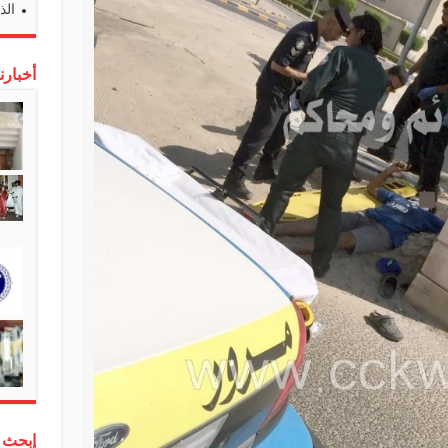
الذ
أخبارن
إبحث 