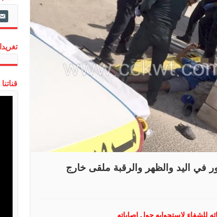
ail-
alt
تغريدات
قناتنا
ي اليد والظهر والرقبة ملقى خارج
ثه للشفاء لاستجوابه حول إصاباته