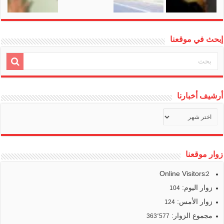
إبحث في موقعنا
أرشيف أخبارنا
أرشيف
أخبارنا
زوار موقعنا
Online Visitors:
2
زوار اليوم:
104
زوار الأمس:
124
مجموع الزوار:
363٬577