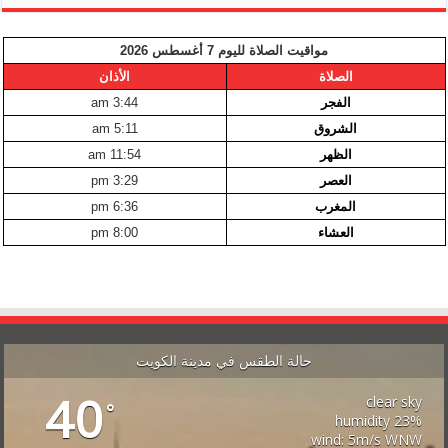
مواقيت الصلاة لليوم 7 أغسطس 2026
الصلاة
الأذان
الفجر
3:44 am
الشروق
5:11 am
الظهر
11:54 am
العصر
3:29 pm
المغرب
6:36 pm
العشاء
8:00 pm
حالة الطقس في مدينة الكويت
40
clear sky
°
23% humidity
wind: 5m/s WNW