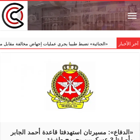
آخر الأخبار
‏«الجنائية» تضبط طبيبا يجري عمليات إجهاض مخالفة مقابل مبالغ مالي
«الدفاع»: مسيرتان استهدفتا قاعدة أحمد الجابر
وأصابتا 3 عسكريين بجروح طفيفة