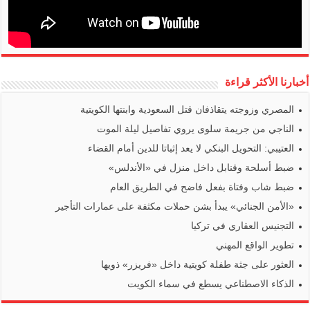
أخبارنا الأكثر قراءة
المصري وزوجته يتقاذفان قتل السعودية وابنتها الكويتية
الناجي من جريمة سلوى يروي تفاصيل ليلة الموت
العتيبي: التحويل البنكي لا يعد إثباتا للدين أمام القضاء
ضبط أسلحة وقنابل داخل منزل في «الأندلس»
ضبط شاب وفتاة بفعل فاضح في الطريق العام
«الأمن الجنائي» يبدأ بشن حملات مكثفة على عمارات التأجير
التجنيس العقاري في تركيا
تطوير الواقع المهني
العثور على جثة طفلة كويتية داخل «فريزر» ذويها
الذكاء الاصطناعي يسطع في سماء الكويت