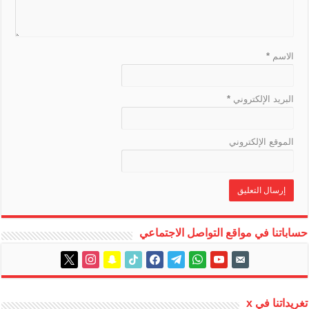
a
t
e
الاسم
*
البريد الإلكتروني
*
الموقع الإلكتروني
حساباتنا في مواقع التواصل الاجتماعي
instagram
x
snapchat
tiktok
facebook
telegram
whatsapp
youtube
email-
alt
تغريداتنا في x