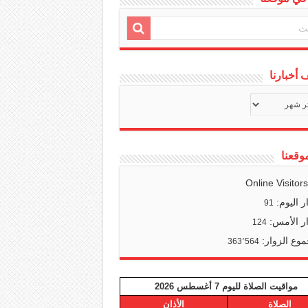
أخبارنا
ف
ا
وقعنا
Online Visitor
ر اليوم:
91
ر الأمس:
124
وع الزوار:
363٬564
مواقيت الصلاة لليوم 7 أغسطس 2026
الصلاة
الأذان