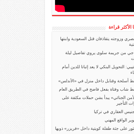
ا الأكثر قراءة
صري وزوجته يتقاذفان قتل السعودية وابنتها
تية
اجي من جريمة سلوى يروي تفاصيل ليلة
ت
تيبي: التحويل البنكي لا يعد إثباتا للدين أمام
ء
 أسلحة وقنابل داخل منزل في «الأندلس»
 شاب وفتاة بفعل فاضح في الطريق العام
أمن الجنائي» يبدأ بشن حملات مكثفة على
ت التأجير
جنيس العقاري في تركيا
ير الواقع المهني
ثور على جثة طفلة كويتية داخل «فريزر» ذويها