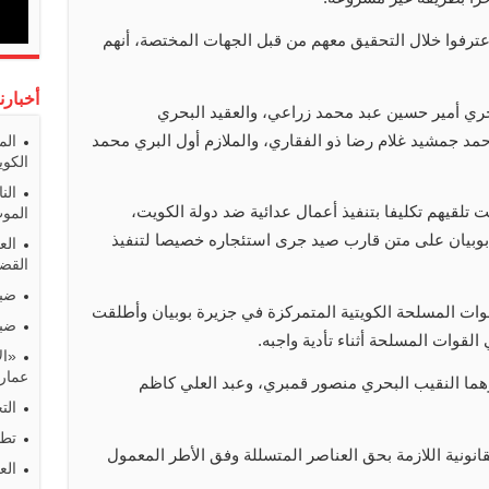
اعترفوا خلال التحقيق معهم من قبل الجهات المختصة، أنهم
أخبارن
حري أمير حسين عبد محمد زراعي، والعقيد البحري
حمد جمشيد غلام رضا ذو الفقاري، والملازم أول البري محمد
الم
الكوي
الن
ت تلقيهم تكليفا بتنفيذ أعمال عدائية ضد دولة الكويت،
المو
 بوبيان على متن قارب صيد جرى استئجاره خصيصا لتنفيذ
الع
القضا
ضبط
ات المسلحة الكويتية المتمركزة في جزيرة بوبيان وأطلقت
ضبط
القوات المسلحة أثناء تأدية واجبه.
«ال
عمارا
هما النقيب البحري منصور قمبري، وعبد العلي كاظم
الت
تطو
قانونية اللازمة بحق العناصر المتسللة وفق الأطر المعمول
الع