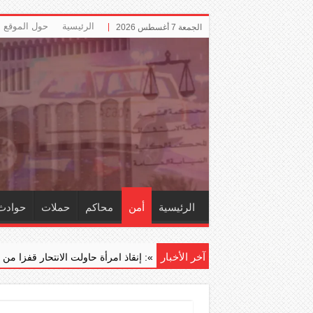
الرئيسية
حول الموقع
الجمعة 7 أغسطس 2026
الرئيسية
أمن
محاكم
حملات
حوادث
آخر الأخبار
.
‏«الإطفاء»: إنقاذ امرأة حاولت الانتحار قفزا من أعلى جسر جابر