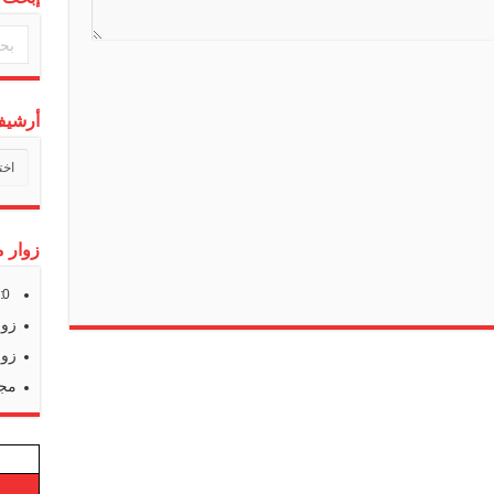
a
t
e
أرشيف 
أرشي
أخبارن
زوار م
s:
0
زوا
زوا
مجم