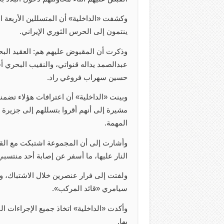
وكشفت ‏«الداخلية» أن المتسللين الأربعة 
ينتمون إلى الحرس الثوري الإيراني.
وذكرت أن المقبوض عليهم هم: العقيد الب
عبدالصمد يداله قنواتي، والنقيب البحري أ
حسين سهراب فروغي راد.
وبينت ‏«الداخلية» أن اعترافات هؤلاء تضمن
مشيرة إلى أنهم أقروا بتسللهم إلى جزيرة
المهمة.
وأشارت إلى أن المجموعة اشتبكت مع القو
النار عليها، ما أسفر عن إصابة أحد منتسبي 
ولفتت إلى فرار عنصرين خلال الاشتباك، و
سيامري ‏«قائد المركب».
وأكدت «الداخلية» اتخاذ جميع الإجراءات ال
بها.