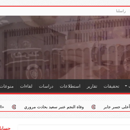
راسلنا
تحقيقات
تقارير
استطلاعات
دراسات
لقاءات
منوعات
وفاة النجم عنبر سعيد بحادث مروري
‏«الداخلية»: استمرار الح
حسابات