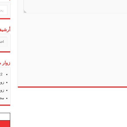
l
a
t
e
أرشيف 
أرشي
أخبارن
زوار م
s:
2
زوا
زوا
مجم