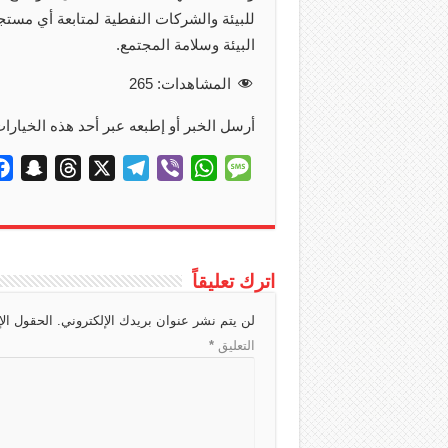
للبيئة والشركات النفطية لمتابعة أي مستج
البيئة وسلامة المجتمع.
المشاهدات:
265
أرسل الخبر أو إطبعه عبر أحد هذه الخيارات
S
T
X
T
V
W
M
n
h
e
i
h
e
a
r
l
b
a
s
p
e
e
e
t
s
c
a
g
r
s
a
اترك تعليقاً
h
d
r
A
g
لن يتم نشر عنوان بريدك الإلكتروني.
الحقول الإ
a
s
a
p
e
التعليق
*
t
m
p