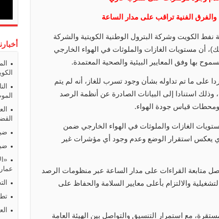
. والفرق الفنية تراقب على مدار الساعة
كة نفط الكويت وشركة البترول الوطنية الكويتية والشركة
أخبارن
يبك)، أن مستويات الغازات والملوثات في الهواء الخارجي
سموح بها وفق المعايير البيئية والصحية المعتمدة.
الم
الكوي
 على ما تم تداوله بشأن وجود تسرب للغاز، أنه لم يتم
الن
ذلك استنادا إلى البيانات الصادرة عن أنظمة الرصد
المو
 ومحطات قياس جودة الهواء.
الع
القضا
 مستويات الغازات والملوثات في الهواء الخارجي ضمن
ضبط
لذي يعكس استقرار الوضع وعدم وجود أي مؤشرات غير
ضبط
«ال
عمارا
صل متابعة القراءات على مدار الساعة عبر منظومات الرصد
الت
لتشغيلية والالتزام بأعلى معايير السلامة والحفاظ على
تطو
الع
تقرة، مع استمرار التنسيق والتواصل بين الهيئة العامة