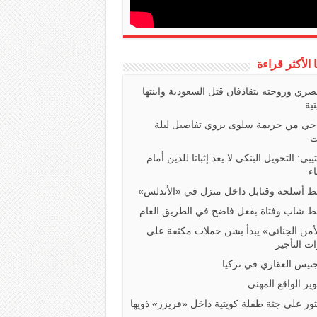
ا الأكثر قراءة
صري وزوجته يتقاذفان قتل السعودية وابنتها
تية
اجي من جريمة سلوى يروي تفاصيل ليلة
ت
تيبي: التحويل البنكي لا يعد إثباتا للدين أمام
ء
 أسلحة وقنابل داخل منزل في «الأندلس»
 شاب وفتاة بفعل فاضح في الطريق العام
أمن الجنائي» يبدأ بشن حملات مكثفة على
ت التأجير
جنيس العقاري في تركيا
ير الواقع المهني
ثور على جثة طفلة كويتية داخل «فريزر» ذويها