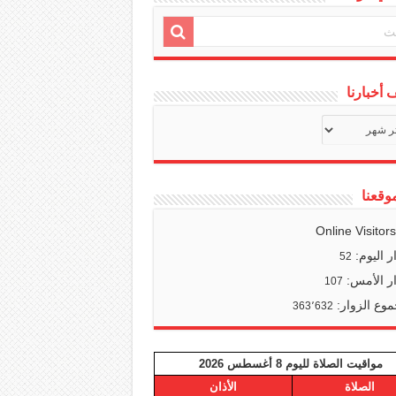
أخبارنا
ف
ا
وقعنا
Online Visitor
ر اليوم:
52
ر الأمس:
107
وع الزوار:
363٬632
مواقيت الصلاة لليوم 8 أغسطس 2026
الصلاة
الأذان