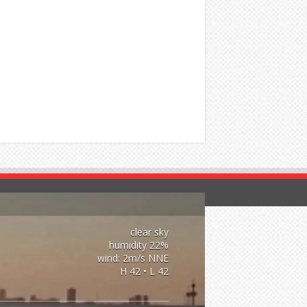
clear sky
22% humidity
wind: 2m/s NNE
H 42 • L 42