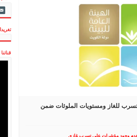
ail-
alt
تغريدات
قناتنا
ا تسرب للغاز ومستويات الملوثات ضمن
 وعدم وجود مؤشرات على تسرب غازي