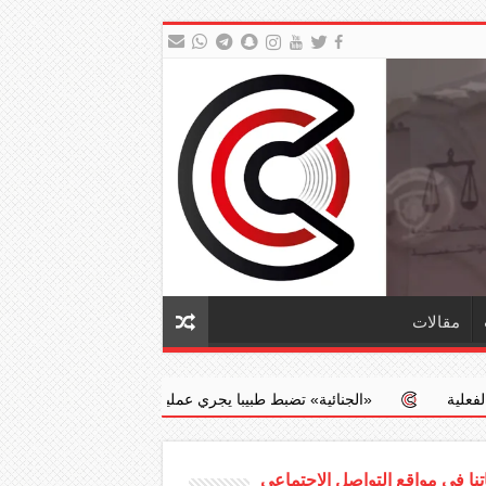
مقالات
‏«الجنائية» تضبط طبيبا يجري عمليات إجهاض مخالفة مقابل مبالغ مالية
نا في مواقع التواصل الاجتماعي