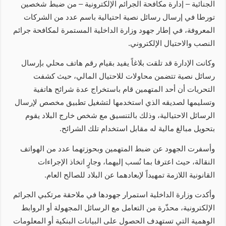
الجنائية – إدارة مكافحة الجرائم الإلكترونية – من ضبط شخصين
تورطا في إرسال رسائل نصية احتيالية باسم عدد من الشركات
المعروفة، في إطار جهود وزارة الداخلية المستمرة لمكافحة جرائم
النصب والاحتيال الإلكتروني.
وكانت الإدارة قد تلقت بلاغاً يفيد بقيام رقم هاتف محلي بإرسال
رسائل نصية تتضمن محاولات للاحتيال المالي، حيث كشفت
التحريات أن أحد المتهمين قام باستخراج عدة شرائح هاتفية
وتسليمها لصديقه الذي استخدمها لتشغيل تطبيق مخصص لإرسال
الرسائل الاحتيالية، وذلك بالتنسيق مع شخص خارج البلاد يقوم
بتحويل مبالغ مالية له مقابل استخدام تلك الشرائح.
وأسفرت الجهود عن ضبط المتهمين وبحوزتهما عدد من الهواتف
النقالة، حيث اعترفا بما نُسب إليهما، وجارٍ اتخاذ الإجراءات
القانونية اللازمة تمهيداً لإبعادهما عن البلاد للصالح العام.
وأكدت وزارة الداخلية استمرار جهودها في ملاحقة مرتكبي الجرائم
الإلكترونية، محذّرة من التعامل مع الرسائل المجهولة أو الروابط
الوهمية التي تستهدف الحصول على البيانات البنكية أو المعلومات