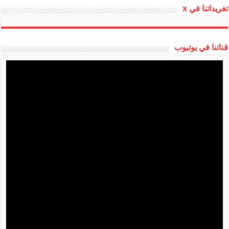
تغريداتنا في x
قناتنا في يوتيوب