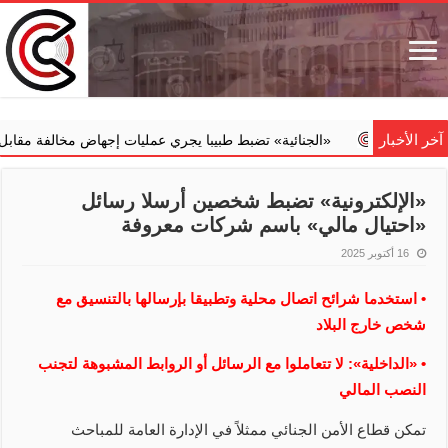
آخر الأخبار
‏«الجنائية» تضبط طبيبا يجري عمليات إجهاض مخالفة مقابل مبالغ مال
«الإلكترونية» تضبط شخصين أرسلا رسائل
«احتيال مالي» باسم شركات معروفة
16 أكتوبر 2025
• استخدما شرائح اتصال محلية وتطبيقا بإرسالها بالتنسيق مع
شخص خارج البلاد
• «الداخلية»: لا تتعاملوا مع الرسائل أو الروابط المشبوهة لتجنب
النصب المالي
تمكن قطاع الأمن الجنائي ممثلاً في الإدارة العامة للمباحث