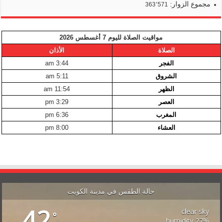
مجموع الزوار:
363٬571
مواقيت الصلاة لليوم 7 أغسطس 2026
الصلاة
الأذان
الفجر
3:44 am
الشروق
5:11 am
الظهر
11:54 am
العصر
3:29 pm
المغرب
6:36 pm
العشاء
8:00 pm
حالة الطقس في مدينة الكويت
42
clear sky
°
27% humidity