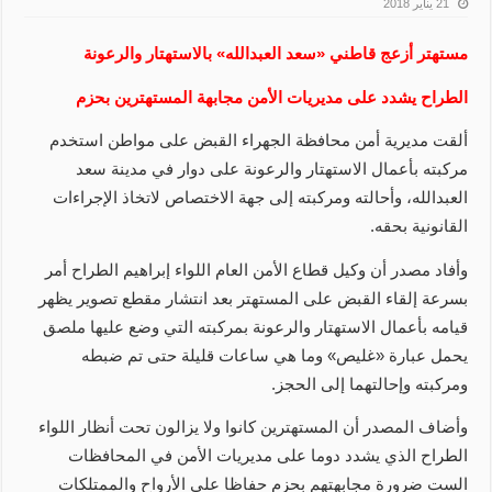
21 يناير 2018
مستهتر أزعج قاطني «سعد العبدالله» بالاستهتار والرعونة
الطراح يشدد على مديريات الأمن مجابهة المستهترين بحزم
ألقت مديرية أمن محافظة الجهراء القبض على مواطن استخدم
مركبته بأعمال الاستهتار والرعونة على دوار في مدينة سعد
العبدالله، وأحالته ومركبته إلى جهة الاختصاص لاتخاذ الإجراءات
القانونية بحقه.
وأفاد مصدر أن وكيل قطاع الأمن العام اللواء إبراهيم الطراح أمر
بسرعة إلقاء القبض على المستهتر بعد انتشار مقطع تصوير يظهر
قيامه بأعمال الاستهتار والرعونة بمركبته التي وضع عليها ملصق
يحمل عبارة «غليص» وما هي ساعات قليلة حتى تم ضبطه
ومركبته وإحالتهما إلى الحجز.
وأضاف المصدر أن المستهترين كانوا ولا يزالون تحت أنظار اللواء
الطراح الذي يشدد دوما على مديريات الأمن في المحافظات
الست ضرورة مجابهتهم بحزم حفاظا على الأرواح والممتلكات