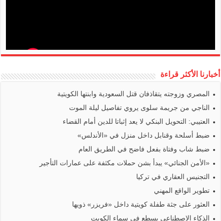
أخبارنا الأكثر قراءة
المصري وزوجته يتقاذفان قتل السعودية وابنتها الكويتية
الناجي من جريمة سلوى يروي تفاصيل ليلة الموت
العتيبي: التحويل البنكي لا يعد إثباتا للدين أمام القضاء
ضبط أسلحة وقنابل داخل منزل في «الأندلس»
ضبط شاب وفتاة بفعل فاضح في الطريق العام
«الأمن الجنائي» يبدأ بشن حملات مكثفة على عمارات التأجير
التجنيس العقاري في تركيا
تطوير الواقع المهني
العثور على جثة طفلة كويتية داخل «فريزر» ذويها
الذكاء الاصطناعي يسطع في سماء الكويت