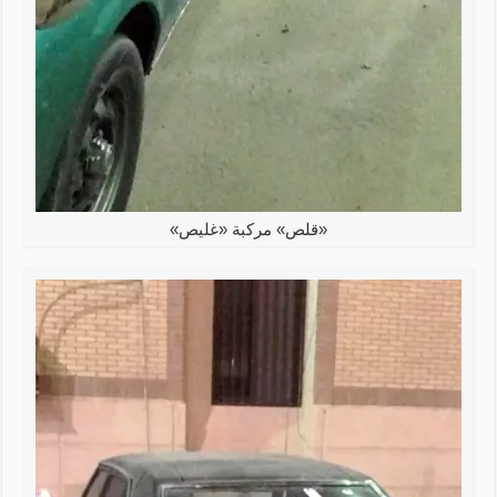
«قلص» مركبة «غليص»