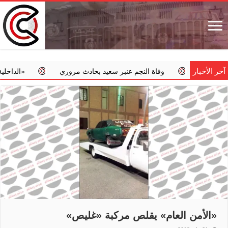
آخر الأخبار
وفاة النجم عنبر سعيد بحادث مروري
‏«الداخلية»: استمرار الحملة الأمني
«الأمن العام» يقلص مركبة «غليص»