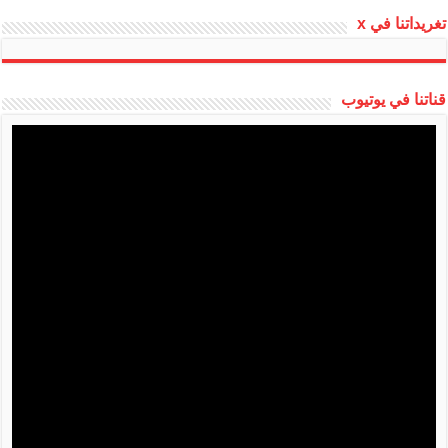
تغريداتنا في x
قناتنا في يوتيوب