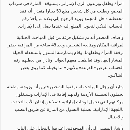
امرأة وطفل ويرتدون الزي الإماراتي، يستوقف المارة في سرداب
المجمع ويطلب من كل شخص مبلغ 50 دينارا متعذرا أنه فقد
محفظته داخل المجمع ويريد الرجوع إلى بلاده ثم يأخذ رقم
الحساب البنكي لتحويل المبلغ إليه عندما يصل إلى الإمارات.
وأضاف المصدر أنه تم تشكيل فرقة من قبل المباحث الجنائية
لمراقبة المكان ومتابعة الشخص، وبعد 48 ساعة من المراقبة حضر
برفقة المرأة وطفلهما، وقام بممارسة التسول باستخدام الحيلة
المشار إليها، وقد تعاطفت معهم العوائل ونادرا من يعطيهم رقم
الحساب بغرض «الفزعة» ولأنهم «منا وفينا» كما روى بعض
الشاكين.
وتابع أن رجال المباحث استوقفوا الشخص فتبين أنه وزوجته وطفله
يحملون الجنسية الأردنية ولديهم إقامة في الإمارات ويستغلون
مركبتهم التي تحمل لوحات إماراتية فضلا عن إتقان الأب التحدث
باللجهة الإماراتية، بعملية التسول من المارة عن طريق النصب
والاحتيال.
وأشار المصدر إلى أن الموقوفين اعترفوا بالتحايل على الناس