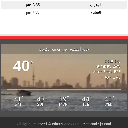
المغرب
6:35 pm
العشاء
7:59 pm
حالة الطقس في مدينة الكويت
40
clear sky
°
28% humidity
wind: 3m/s ESE
H 40 • L 40
41
40
39
44
45
°
°
°
°
°
SAT
SUN
MON
TUE
WED
all rights reserved © crimes and courts electronic journal