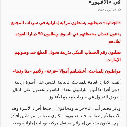
في «الأفنيوز»
29 أبريل 2017
«الجنائية» ضبطتهم يستغلون مركبة إماراتية في سرداب المجمع
يدعون فقدان محفظتهم في السوق ويطلبون 50 دينارا للعودة
لبلادهم
يطلبون رقم الحساب البنكي بذريعة تحويل المبلغ عند وصولهم
الإمارات
مواطنون للمباحث: أعطيناهم أموالا «فزعة» ولأنهم «منا وفينا»
ألقت الإدارة العامة للمباحث الجنائية القبض على أسرة أردنية
ادعى أفرادها أنهم إماراتيون لخداع الناس والحصول على المال
بطريق التسول في سرداب مجمع الأفنيوز.
وذكر مصدر أمني لـ «جرائم ومحاكم» أن ضبط أفراد الأسرة وهم
الأب والأم وطفلهما جاء بعد ورود شكاوى عدة من مواطنين أفادوا
أنهم يشكون بشخص إماراتي يستغل مركبة بوحات إماراتية ومعه