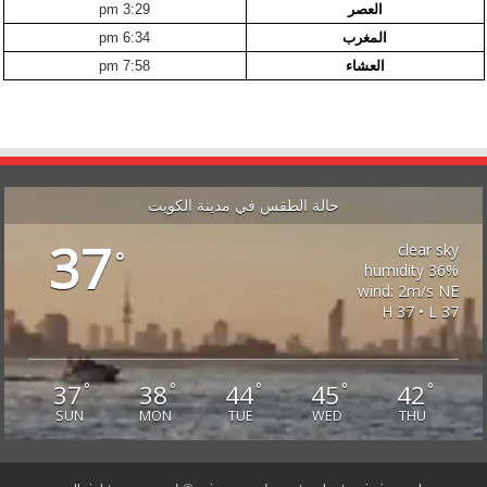
العصر
3:29 pm
المغرب
6:34 pm
العشاء
7:58 pm
حالة الطقس في مدينة الكويت
37
clear sky
°
36% humidity
wind: 2m/s NE
H 37 • L 37
37
38
44
45
42
°
°
°
°
°
SUN
MON
TUE
WED
THU