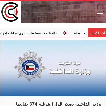
آخر الأخبار
دمته الفعلية
‏«الجنائية» تضبط طبيبا يجري عمليات إجهاض مخالفة م
وزير الداخلية يصدر قرارا بترقية 374 ضابطا