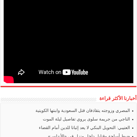
أخبارنا الأكثر قراءة
المصري وزوجته يتقاذفان قتل السعودية وابنتها الكويتية
الناجي من جريمة سلوى يروي تفاصيل ليلة الموت
العتيبي: التحويل البنكي لا يعد إثباتا للدين أمام القضاء
ضبط أسلحة وقنابل داخل منزل في «الأندلس»