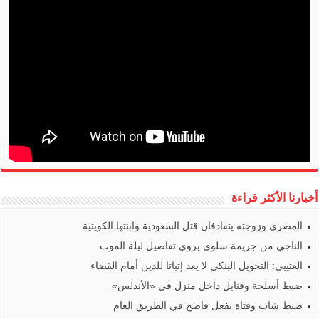
أخبارنا الأكثر قراءة
المصري وزوجته يتقاذفان قتل السعودية وابنتها الكويتية
الناجي من جريمة سلوى يروي تفاصيل ليلة الموت
العتيبي: التحويل البنكي لا يعد إثباتا للدين أمام القضاء
ضبط أسلحة وقنابل داخل منزل في «الأندلس»
ضبط شاب وفتاة بفعل فاضح في الطريق العام