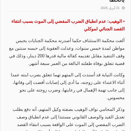
21 أبريل 2026
• الوهيب: عدم انطباق الضرب المفضي إلى الموت بسبب انتفاء
القصد الجنائي لموكلي
ألغت محكمة الاستئناف حكما أصدرته محكمة الجنايات بحبس
مواطن لمدة خمس سنوات، وعدلت العقوبة إلى حبسه سنتين مع
وقف التنفيذ مقابل تقديمه كفالة مالية قدرها 200 دينار، وذلك في
قضية تتعلق بوفاة طفلته البالغة من العمر سبعة أشهر.
وكانت النيابة قد أسندت إلى المتهم تهما تتعلق بضرب ابنته عمدا
أثناء الاعتداء على زوجته، ما أدى إلى إصابات أفضت إلى وفاتها،
إلى جانب تهمة الإهمال في رعايتها، وضرب زوجته على نحو
محسوس.
وذكر المحامي نواف الوهيب بصفته وكيل المتهم، أنه دفع بطلب
تعديل القيد والوصف القانوني مستندا إلى عدم انطباق وصف
الضرب المفضي إلى الموت على الواقعة بسبب انتفاء القصد