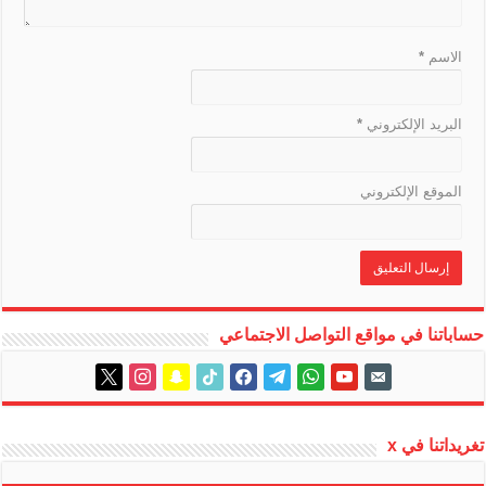
t
e
الاسم
*
البريد الإلكتروني
*
الموقع الإلكتروني
حساباتنا في مواقع التواصل الاجتماعي
instagram
x
snapchat
tiktok
facebook
telegram
whatsapp
youtube
email-
alt
تغريداتنا في x