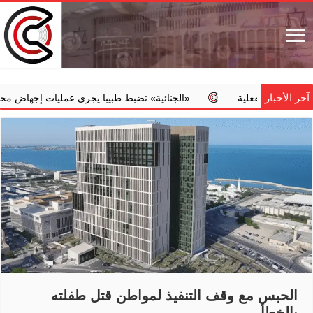
آخر الأخبار
لفعلية
‏«الجنائية» تضبط طبيبا يجري عمليات إجهاض مخالفة مقابل مب
الحبس مع وقف التنفيذ لمواطن قتل طفلته
بالخطأ