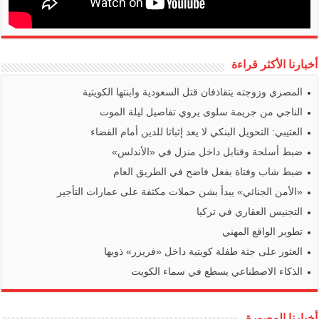
أخبارنا الأكثر قراءة
المصري وزوجته يتقاذفان قتل السعودية وابنتها الكويتية
الناجي من جريمة سلوى يروي تفاصيل ليلة الموت
العتيبي: التحويل البنكي لا يعد إثباتا للدين أمام القضاء
ضبط أسلحة وقنابل داخل منزل في «الأندلس»
ضبط شاب وفتاة بفعل فاضح في الطريق العام
«الأمن الجنائي» يبدأ بشن حملات مكثفة على عمارات التأجير
التجنيس العقاري في تركيا
تطوير الواقع المهني
العثور على جثة طفلة كويتية داخل «فريزر» ذويها
الذكاء الاصطناعي يسطع في سماء الكويت
أخبارنا المصورة