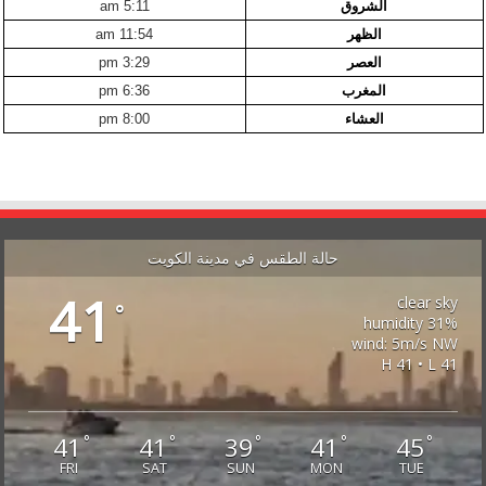
الشروق
5:11 am
الظهر
11:54 am
العصر
3:29 pm
المغرب
6:36 pm
العشاء
8:00 pm
حالة الطقس في مدينة الكويت
41
clear sky
°
31% humidity
wind: 5m/s NW
H 41 • L 41
41
41
39
41
45
°
°
°
°
°
FRI
SAT
SUN
MON
TUE