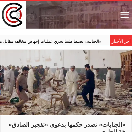
آخر الأخبار
‏«الجنائية» تضبط طبيبا يجري عمليات إجهاض مخالفة مقابل مبالغ مالية
«الجنايات» تصدر حكمها بدعوى «تفجير الصادق»
15 الجاري