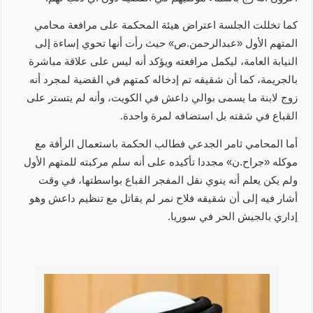
كما تخللت الجلسة اعتراض هيئة المحكمة على مرافعة محامي
المتهم الأول «عبدالرحمن.ص» حيث رأت أنها تحوي إساءة إلى
النيابة العامة، ليكمل مرافعته ويؤكد أنه ليس على علاقة مباشرة
بالجريمة، كما أن شقيقه تم إدخاله كمتهم في القضية لمجرد أنه
زوج لابنة ما يسمى بوالي داعش في الكويت، وأنه لم يتستر على
القباع في شقته بل استضافه لمرة واحدة.
أما المحامي ثامر الجدعي فطالب الحكمة باستعمال الرأفة مع
موكله «جراح.ن» مجددا تأكيده على أنه سلم مركبته للمتهم الأول
ولم يكن يعلم أنه ينوي نقل المفجر القباع بواسطتها، في وقت
أشار فيه إلى أن شقيقه فلاح نمر لم يقاتل مع تنظيم داعش وهو
إداري بالجيش الحر في سوريا.