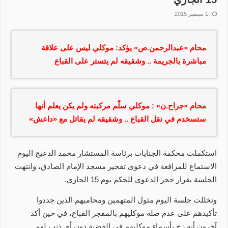
1 سبتمبر 2015
محام
«عبدالرحمن.ص»
يؤكد: موكلي ليس على علاقة
مباشرة بالجريمة .. وشقيقه لم يتستر على القباع
محام «جراح.ن» : موكلي سلّم مركبته ولم يكن يعلم أنها
ستسخدم في نقل القباع .. وشقيقه لم يقاتل مع «داعش»
استكملت محكمة الجنايات برئاسة المستشار محمد الدعيج اليوم
الاستماع للمرافعة في دعوى تفجير مسجد الإمام الصادق، وانتهت
الجلسة بقرار حجز الدعوى للحكم يوم 15 الجاري.
وتخللت جلسة اليوم مثول المتهمين ومحاميهم الذين جددوا
تأكيدهم على عدم صلة موكليهم بالمفجر القباع، في حين أكد
آخرون أنه زج بأسماء موكليهم في القضية دون أي ذنب لهم.