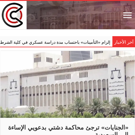
آخر الأخبار
إلزام ‏«التأمينات» باحتساب مدة دراسة عسكري في كلية الشرطة ضمن خد
«الجنايات» ترجئ محاكمة دشتي بدعويي الإساءة
إلى السعودية