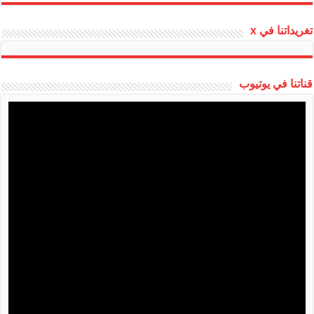
تغريداتنا في x
قناتنا في يوتيوب