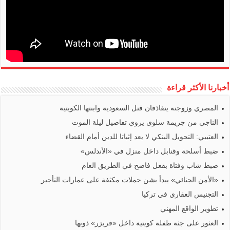
أخبارنا الأكثر قراءة
المصري وزوجته يتقاذفان قتل السعودية وابنتها الكويتية
الناجي من جريمة سلوى يروي تفاصيل ليلة الموت
العتيبي: التحويل البنكي لا يعد إثباتا للدين أمام القضاء
ضبط أسلحة وقنابل داخل منزل في «الأندلس»
ضبط شاب وفتاة بفعل فاضح في الطريق العام
«الأمن الجنائي» يبدأ بشن حملات مكثفة على عمارات التأجير
التجنيس العقاري في تركيا
تطوير الواقع المهني
العثور على جثة طفلة كويتية داخل «فريزر» ذويها