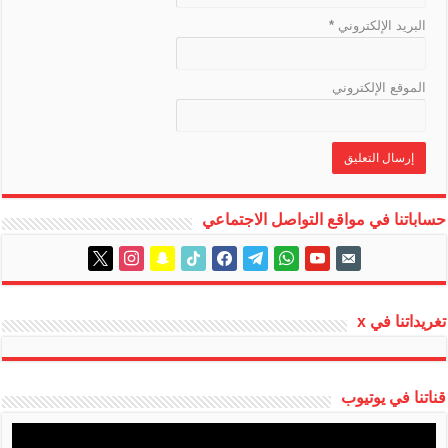
البريد الإلكتروني
*
الموقع الإلكتروني
حساباتنا في مواقع التواصل الاجتماعي
instagram
x
snapchat
tiktok
facebook
telegram
whatsapp
youtube
email-
alt
تغريداتنا في x
قناتنا في يوتيوب