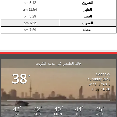
الشروق
5:12 am
الظهر
11:54 am
العصر
3:29 pm
المغرب
6:35 pm
العشاء
7:59 pm
حالة الطقس في مدينة الكويت
38
clear sky
°
26% humidity
wind: 3m/s E
H 38 • L 38
42
42
40
44
45
°
°
°
°
°
SAT
SUN
MON
TUE
WED