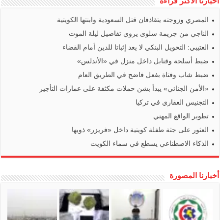
أخبارنا الأكثر قراءة
المصري وزوجته يتقاذفان قتل السعودية وابنتها الكويتية
الناجي من جريمة سلوى يروي تفاصيل ليلة الموت
العتيبي: التحويل البنكي لا يعد إثباتا للدين أمام القضاء
ضبط أسلحة وقنابل داخل منزل في «الأندلس»
ضبط شاب وفتاة بفعل فاضح في الطريق العام
«الأمن الجنائي» يبدأ بشن حملات مكثفة على عمارات التأجير
التجنيس العقاري في تركيا
تطوير الواقع المهني
العثور على جثة طفلة كويتية داخل «فريزر» ذويها
الذكاء الاصطناعي يسطع في سماء الكويت
أخبارنا المصورة