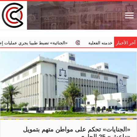
آخر الأخبار
من خدمته الفعلية
‏«الجنائية» تضبط طبيبا يجري عمليات إجهاض مخال
«الجنايات» تحكم على مواطن متهم بتمويل
«داعش» 25 الجاري