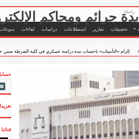
راسلنا
تحقيقات
تقارير
استطلاعات
دراسات
لقاءات
منوعات
لتأمينات» باحتساب مدة دراسة عسكري في كلية الشرطة ضمن خدمته الفعلية
حسابات
ail-
alt
تغريدات
قناتنا