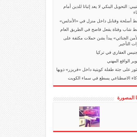
تيبي: التحويل البنكي لا يعد إثباتا للدين أمام
ء
 أسلحة وقنابل داخل منزل في «الأندلس»
 شاب وفتاة بفعل فاضح في الطريق العام
أمن الجنائي» يبدأ بشن حملات مكثفة على
ت التأجير
جنيس العقاري في تركيا
ير الواقع المهني
ثور على جثة طفلة كويتية داخل «فريزر» ذويها
كاء الاصطناعي يسطع في سماء الكويت
ا المصورة