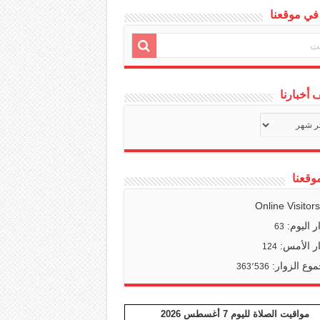
في موقعنا
أخبارنا
ف
ا
وقعنا
Online Visitor
ر اليوم:
63
ر الأمس:
124
وع الزوار:
363٬536
مواقيت الصلاة لليوم 7 أغسطس 2026