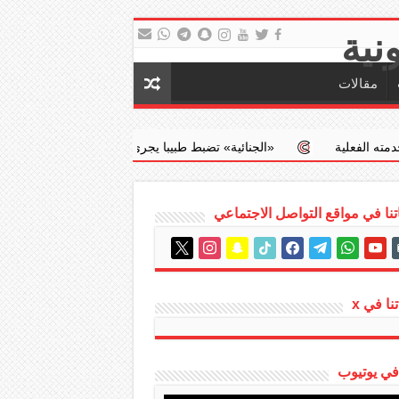
مقالات
‏«الجنائية» تضبط طبيبا يجري عمليات إجهاض مخالفة مقابل مبالغ مالية
نا في مواقع التواصل الاجتماعي
instagram
x
snapchat
tiktok
facebook
telegram
whatsapp
youtube
em
نا في x
 في يوتيوب