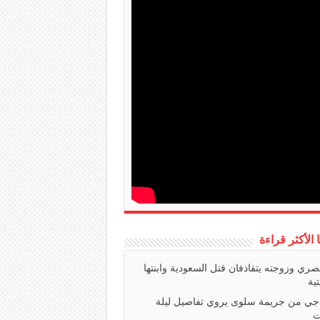
ا الأكثر قراءة
صري وزوجته يتقاذفان قتل السعودية وابنتها
تية
اجي من جريمة سلوى يروي تفاصيل ليلة
ت