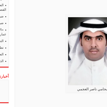
الع
القضا
ضبط
ضبط
«ال
عمارا
الت
تطو
الع
الذ
أخبارن
محامي ناصر العجمي