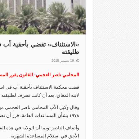
«الاستئناف» تقضي بأحقية أب ف
طليقته
19 سبتمبر 2015
المحامي ناصر العجمي: القانون يقرر الم
قضت محكمة الاستئناف بأحقية أب في استل
لابنه المعاق، بعد أن كانت تصرف لطليقته ب
١٩٧٨ بشأن المساعدات العامة، قرر أن تصرف المساعدة شهريا لرب الأسرة ويجوز أن تصرف للولي.
وأضاف الناصر: وبما أن الولاية في هذه الق
الأحق في استلام المساعدة الشهرية.