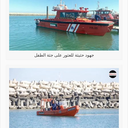
جهود حثيثة للعثور على جثة الطفل