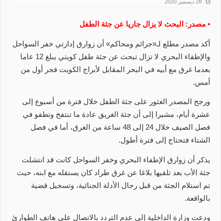
28 ديسمبر 2020
• مصدر: البحث لا يزال جاريا عن جثة الطفل
أكد مصدر مطلع لـ«جرائم ومحاكم» أن زوارق إدارتي خفر السواحل
والإطفاء البحري لا تزال تبحث عن جثة طفل كويتي يبلغ 12 عاما
بعدما غرق مع أبيه في البحر المقابل لأبراج الكويت فجر أول من
أمس.
ورجح المصدر العثور على جثة الطفل خلال فترة من أسبوع إلى
عشرة أيام، مشيرا إلى أن جثة الغريق عادة ما تنتفخ وتطفو في
فصل الصيف خلال 24 إلى 48 ساعة من الغرق، أما في فصل
الشتاء فتحتاج إلى فترة أطول.
يذكر أن زوارق الإطفاء البحري وخفر السواحل كانت قد انتشلت
جثة الأب بعد تلقيها بلاغا عن غرق طراد كان يستقله مع ابنه، حيث
تم استلام الجثة من قبل رجال الأدلة الجنائية، وتسجيل قضية
بالواقعة.
ودعت وزارة الداخلية إلى عدم التردد بالاتصال على هاتف الطوارئ