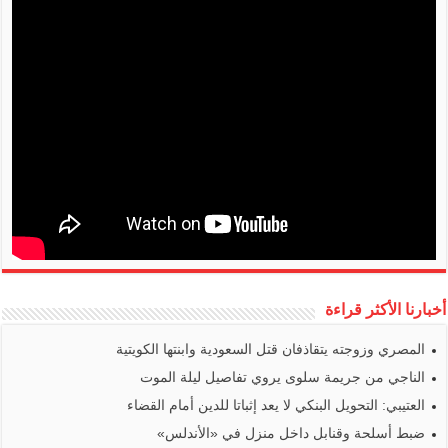
أخبارنا الأكثر قراءة
المصري وزوجته يتقاذفان قتل السعودية وابنتها الكويتية
الناجي من جريمة سلوى يروي تفاصيل ليلة الموت
العتيبي: التحويل البنكي لا يعد إثباتا للدين أمام القضاء
ضبط أسلحة وقنابل داخل منزل في «الأندلس»