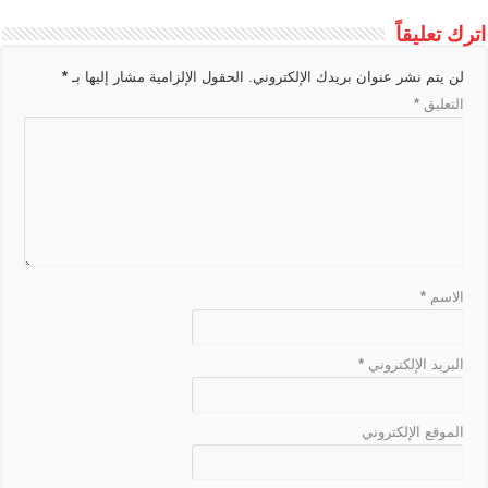
e
n
o
h
d
r
A
g
e
t
L
اترك تعليقاً
T
g
o
a
s
a
p
e
i
r
e
k
t
m
p
لن يتم نشر عنوان بريدك الإلكتروني.
الحقول الإلزامية مشار إليها بـ
*
n
a
r
التعليق
*
k
n
s
l
a
t
e
الاسم
*
البريد الإلكتروني
*
الموقع الإلكتروني