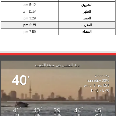
الشروق
5:12 am
الظهر
11:54 am
العصر
3:29 pm
المغرب
6:35 pm
العشاء
7:59 pm
حالة الطقس في مدينة الكويت
40
clear sky
°
28% humidity
wind: 3m/s ESE
H 40 • L 40
41
40
39
44
45
°
°
°
°
°
SAT
SUN
MON
TUE
WED